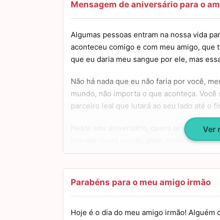
Mensagem de aniversário para o am
Algumas pessoas entram na nossa vida para
aconteceu comigo e com meu amigo, que t
que eu daria meu sangue por ele, mas essa
Não há nada que eu não faria por você, me
mundo, não importa o que aconteça. Você
parceiro leal que lutará ao seu lado até o f
Neste seu aniversário, quero te desejar u
Ver
merece muita saúde, amor, dinheiro no bols
meu amigo irmão, felicidades!
Parabéns para o meu amigo irmão
Hoje é o dia do meu amigo irmão! Alguém