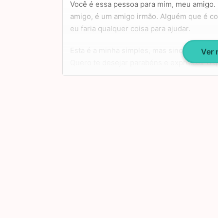
Você é essa pessoa para mim, meu amigo.
amigo, é um amigo irmão. Alguém que é co
eu faria qualquer coisa para ajudar.
Esta é a minha simples, mas sincera homen
Ver
Quero te desejar parabéns e expressar o 
Tenha um feliz aniversário, felicidades!