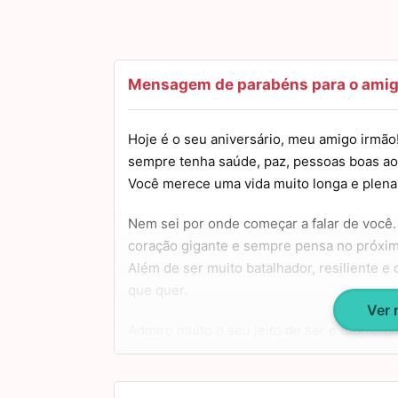
Mensagem de parabéns para o amig
Hoje é o seu aniversário, meu amigo irmão
sempre tenha saúde, paz, pessoas boas ao 
Você merece uma vida muito longa e plena
Nem sei por onde começar a falar de você
coração gigante e sempre pensa no próxim
Além de ser muito batalhador, resiliente 
que quer.
Ver
Admiro muito o seu jeito de ser e tudo o q
amigo. Espero estar ao seu lado para assist
parabéns! Um grande abraço!