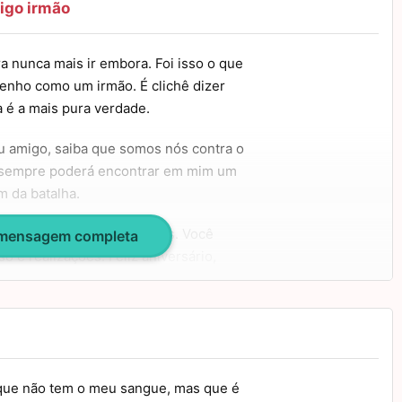
igo irmão
 nunca mais ir embora. Foi isso o que
enho como um irmão. É clichê dizer
 é a mais pura verdade.
u amigo, saiba que somos nós contra o
 sempre poderá encontrar em mim um
im da batalha.
ma enxurrada de coisas boas. Você
 mensagem completa
o e realizações. Feliz aniversário,
 que não tem o meu sangue, mas que é