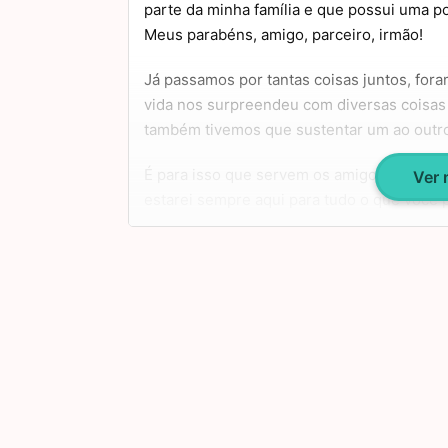
parte da minha família e que possui uma po
Meus parabéns, amigo, parceiro, irmão!
Já passamos por tantas coisas juntos, fo
vida nos surpreendeu com diversas coisas 
também tivemos que sustentar um ao outro
É para isso que servem os amigos, e é por 
Ver
estarei sempre aqui para tudo o que você 
aniversário, meu caro, um abraço!