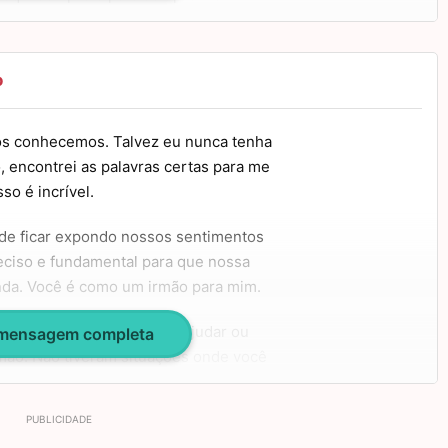
o
s conhecemos. Talvez eu nunca tenha
o, encontrei as palavras certas para me
so é incrível.
de ficar expondo nossos sentimentos
reciso e fundamental para que nossa
inda. Você é como um irmão para mim.
 de você e não pôde me ajudar ou
 mensagem completa
 mão. Não tiveram situações onde você
tentativa de me ensinar algo.
você: que sua vida seja muito