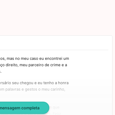
os, mas no meu caso eu encontrei um
o direito, meu parceiro de crime e a
.
rsário seu chegou e eu tenho a honra
om palavras e gestos o meu carinho,
panhia, e espero ser alguém que
 mensagem completa
 aqui sempre e para sempre. Feliz