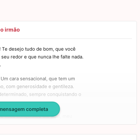
o irmão
! Te desejo tudo de bom, que você
seu redor e que nunca lhe falte nada.
.
. Um cara sensacional, que tem um
o, com generosidade e gentileza.
e determinado, sempre conquistando o
 mensagem completa
ue você conquistou até aqui, meu
ir a muitas outras vitórias. Meus