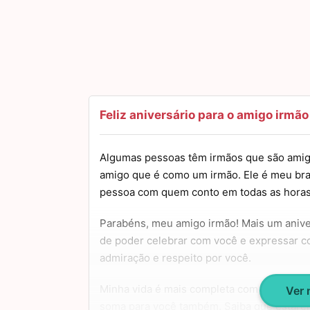
Feliz aniversário para o amigo irmão
Algumas pessoas têm irmãos que são amig
amigo que é como um irmão. Ele é meu braç
pessoa com quem conto em todas as horas
Parabéns, meu amigo irmão! Mais um anive
de poder celebrar com você e expressar c
admiração e respeito por você.
Minha vida é mais completa com a sua com
Ver
soma para você também. Saiba que estarei