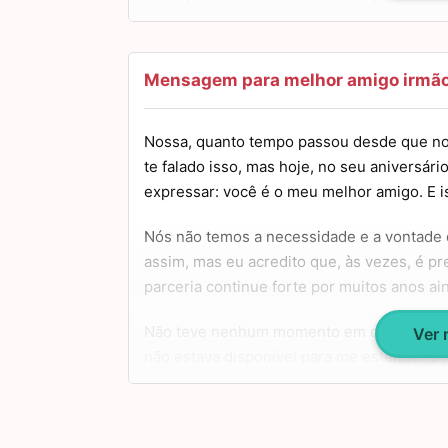
aniversário, um forte abraço!
Mensagem para melhor amigo irmã
Nossa, quanto tempo passou desde que no
te falado isso, mas hoje, no seu aniversári
expressar: você é o meu melhor amigo. E is
Nós não temos a necessidade e a vontade 
assim, mas eu acredito que, às vezes, é p
parceria continue forte por muitos anos a
Não teve nenhum momento em que precisei
Ver
não estava disponível para me estender a
me deprimiu ou que tenha me ofendido, na 
Então quero fazer um brinde especial para 