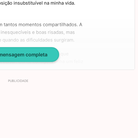
sição insubstituível na minha vida.
ram tantos momentos compartilhados. A
inesquecíveis e boas risadas, mas
 quando as dificuldades surgiram.
isso que quero deixar claro que
 mensagem completa
precisar. Conte comigo! Tenha um feliz