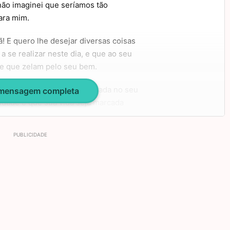
ão imaginei que seríamos tão
ara mim.
! E quero lhe desejar diversas coisas
se realizar neste dia, e que ao seu
e que zelam pelo seu bem.
áreas. Que você seja realizada no seu
 mensagem completa
cidade e que sua vida seja marcada
aniversário! Beijos!