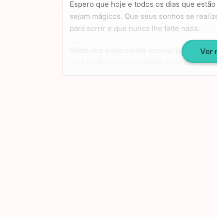
Espero que hoje e todos os dias que estão 
sejam mágicos. Que seus sonhos se reali
para sorrir e que nunca lhe falte nada.
Saiba que pode contar comigo para os mo
Ver
será parte da nossa família. Feliz aniversá
seu dia especial! Um abraço!