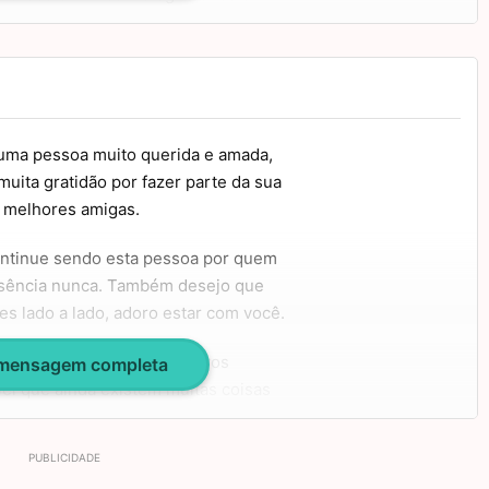
abéns!
 uma pessoa muito querida e amada,
uita gratidão por fazer parte da sua
s melhores amigas.
ontinue sendo esta pessoa por quem
ssência nunca. Também desejo que
s lado a lado, adoro estar com você.
e esteja pronta para os novos
 mensagem completa
Sei que ainda existem muitas coisas
um aniversário muito feliz! Beijos!