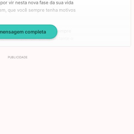
por vir nesta nova fase da sua vida
zem, que você sempre tenha motivos
mentos bons e ruins, você sempre
 mensagem completa
rio, minha querida! Curta bastante o