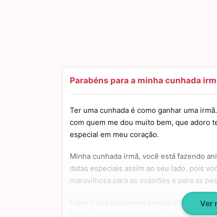
Parabéns para a minha cunhada irm
Ter uma cunhada é como ganhar uma irmã. 
com quem me dou muito bem, que adoro te
especial em meu coração.
Minha cunhada irmã, você está fazendo ani
datas especiais assim ao seu lado, pois vo
maravilhosa para as ocasiões e para as pe
Espero que possamos compartilhar muito
Ver
futuro. Aproveite bastante o seu dia, você 