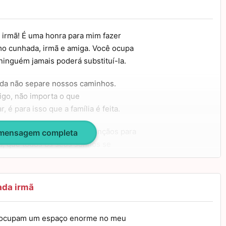
a irmã! É uma honra para mim fazer
omo cunhada, irmã e amiga. Você ocupa
inguém jamais poderá substituí-la.
vida não separe nossos caminhos.
go, não importa o que
, é para isso que a família é feita.
 feliz e toda a sorte de bênçãos para
 mensagem completa
na, que todos os seus sonhos se
 parabéns!
ada irmã
e ocupam um espaço enorme no meu