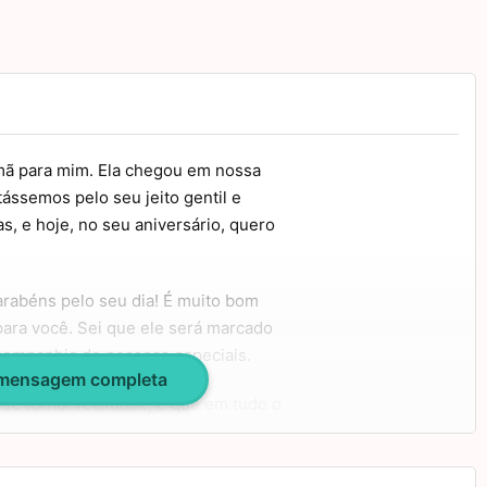
ã para mim. Ela chegou em nossa
ássemos pelo seu jeito gentil e
, e hoje, no seu aniversário, quero
rabéns pelo seu dia! É muito bom
para você. Sei que ele será marcado
companhia de pessoas especiais.
 mensagem completa
se tornar realidade, e que em tudo o
sucesso. Estou sempre torcendo por