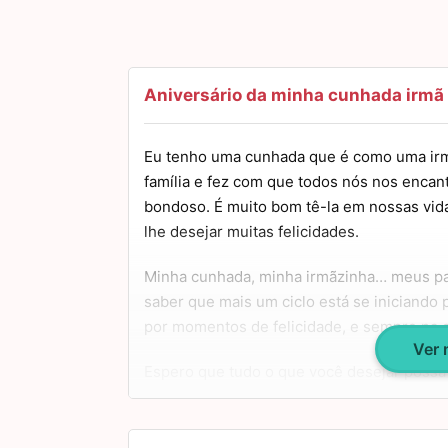
Aniversário da minha cunhada irmã
Eu tenho uma cunhada que é como uma irm
família e fez com que todos nós nos encant
bondoso. É muito bom tê-la em nossas vidas
lhe desejar muitas felicidades.
Minha cunhada, minha irmãzinha… meus pa
saber que mais um ciclo está se iniciando 
por momentos de felicidade, e sempre na 
Ver
Espero que tudo o que você desejar possa 
que você se propuser a fazer você tenha 
você! Tenha um feliz aniversário! Abraços!