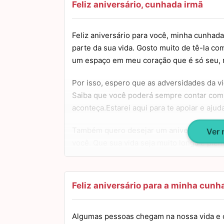
Feliz aniversário, cunhada irmã
Feliz aniversário para você, minha cunhad
parte da sua vida. Gosto muito de tê-la c
um espaço em meu coração que é só seu, n
Por isso, espero que as adversidades da 
Saiba que você poderá sempre contar comi
aconteça.Estarei aqui para te apoiar e ajudar
Também quero desejar um aniversário muito
Ver
você. Que sua vida seja muito longa e ple
realizem e que nunca lhe falte nada. Meus
Feliz aniversário para a minha cunh
Algumas pessoas chegam na nossa vida 