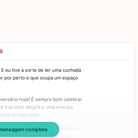
ã
E eu tive a sorte de ter uma cunhada
r por perto e que ocupa um espaço
versário hoje! É sempre bom celebrar
cê traz mais alegria e uma energia
ssoas ao seu redor.
s outros momentos mágicos assim no
 mensagem completa
merece curtir com alegria e festa.