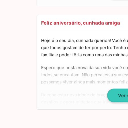
Tudo de bom para você sempre! Meus par
Feliz aniversário, cunhada amiga
Hoje é o seu dia, cunhada querida! Você é
que todos gostam de ter por perto. Tenho m
família e poder tê-la como uma das minha
Espero que nesta nova da sua vida você c
todos se encantam. Não perca essa sua e
possamos viver ainda mais momentos felize
Receba esta nova idade de braços abertos 
Ver
desafios e oportunidades que irão surgir. 
boas aguardando por você no futuro. Tenha 