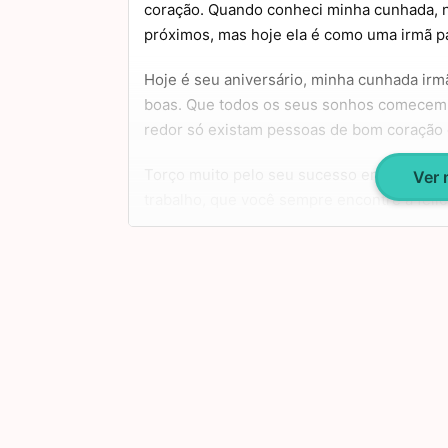
coração. Quando conheci minha cunhada, n
próximos, mas hoje ela é como uma irmã p
Hoje é seu aniversário, minha cunhada irmã
boas. Que todos os seus sonhos comecem a 
redor só existam pessoas de bom coração 
Torço muito pelo seu sucesso em todas as 
Ver
trabalho, que você sempre encontre a feli
apenas por bons momentos. Tenha um feliz 