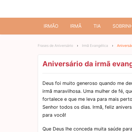
IRMÃO
IRMÃ
TIA
SOBRIN
Frases de Aniversário
›
Irmã Evangélica
›
Aniversá
Aniversário da irmã evang
Deus foi muito generoso quando me d
irmã maravilhosa. Uma mulher de fé, q
fortalece e que me leva para mais pert
Senhor todos os dias. Irmã, feliz anivers
para você!
Que Deus lhe conceda muita saúde par