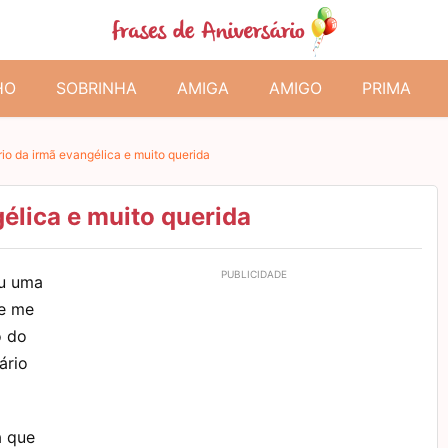
HO
SOBRINHA
AMIGA
AMIGO
PRIMA
rio da irmã evangélica e muito querida
élica e muito querida
eu uma
ue me
o do
ário
a que