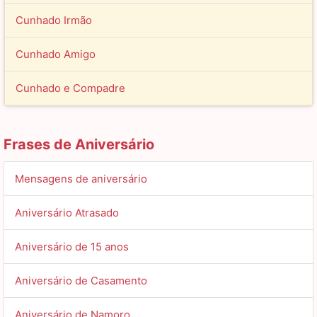
Muito obrigado por tudo, meu parceiro, pelo ombro
amigo, pelos desabafos, pelos conselhos e pelos
Cunhado Irmão
ensinamentos. Um feliz e magnífico aniversário, amigo!
Cunhado Amigo
Cunhado e Compadre
Frases de Aniversário
Mensagens de aniversário
Aniversário Atrasado
Aniversário de 15 anos
Aniversário de Casamento
Aniversário de Namoro