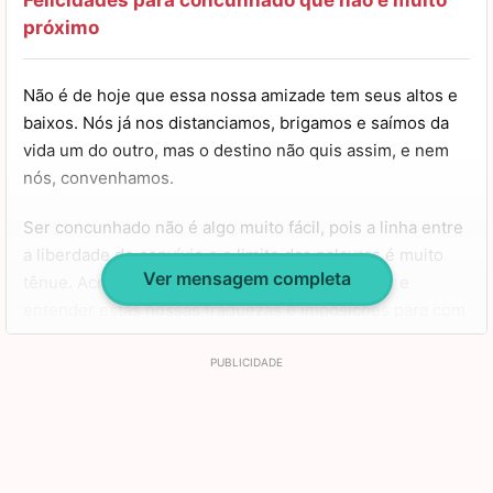
próximo
Portanto, feliz aniversário, concunhado. Que você tenha
calmaria para lidar com as adversidades da vida e muita
Não é de hoje que essa nossa amizade tem seus altos e
garra para correr atrás dos seus objetivos. Fique bem e
baixos. Nós já nos distanciamos, brigamos e saímos da
se cuide, parceiro!
vida um do outro, mas o destino não quis assim, e nem
nós, convenhamos.
Ser concunhado não é algo muito fácil, pois a linha entre
a liberdade do convívio e o limite das palavras é muito
Ver mensagem completa
tênue. Acredito que conseguimos nos entender e
entender estas nossas fraquezas e imposições para com
o outro. Hoje só venho em missão de paz!
Admiro você demais, não só porque estamos na mesma
família, mas porque é um ser humano único, que não
hesita em oferecer ajuda e estender a mão para quem
precisa.