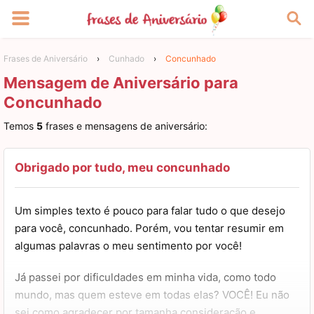
Frases de Aniversário
›
Cunhado
›
Concunhado
Mensagem de Aniversário para
Concunhado
Temos
5
frases e mensagens de aniversário:
Obrigado por tudo, meu concunhado
Um simples texto é pouco para falar tudo o que desejo
para você, concunhado. Porém, vou tentar resumir em
algumas palavras o meu sentimento por você!
Já passei por dificuldades em minha vida, como todo
mundo, mas quem esteve em todas elas? VOCÊ! Eu não
sei como agradecer por tamanha consideração e