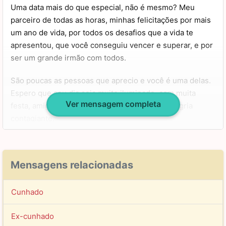
Uma data mais do que especial, não é mesmo? Meu
parceiro de todas as horas, minhas felicitações por mais
um ano de vida, por todos os desafios que a vida te
apresentou, que você conseguiu vencer e superar, e por
ser um grande irmão com todos.
São poucas as pessoas que aprecio e você é uma delas.
Espero que seu dia seja muito iluminado, com muita
Ver mensagem completa
festa, amigos que te admiram, música boa e alegria
contagiante.
Que Deus te abençoe grandemente e que possa
continuar com esse seu jeito caridoso e empático,
Mensagens relacionadas
sempre olhando e orando pelos outros. Você merece ser
muito feliz, porque é o que deseja do fundo do seu
coração para todas as outras pessoas. Curta demais sua
Cunhado
vida!
Ex-cunhado