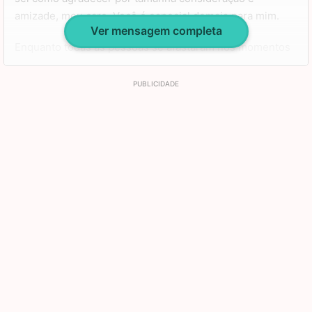
amizade, meu caro. Você é especial demais para mim.
Ver mensagem completa
Enquanto todas as pessoas se afastaram nos momentos
difíceis, você foi um dos únicos que permaneceu do meu
lado, me apoiando e sempre perguntando o que poderia
fazer para que eu me sentisse melhor ou para me ajudar.
Do fundo do meu coração, muito obrigado! Eu nunca vou
esquecer de todas as vezes que me estendeu a mão, por
isso, peço a Deus para te abençoar e te guiar, porque
nunca poderei retribuir tamanha generosidade.
Obrigado por tudo, meu concunhado! Feliz aniversário e
muitos anos de vida. Que Deus derrame uma chuva de
bençãos e te proteja hoje e sempre.