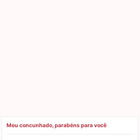
É fonte de meu respeito por ser um amigo muito fiel e
disposto a solucionar problemas da forma mais justa
possível. Meus sinceros parabéns, meu amigo!
Meu concunhado, parabéns para você