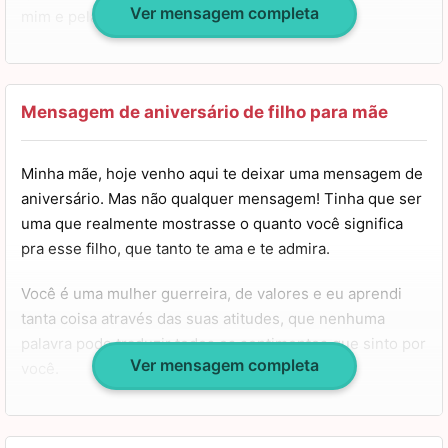
Ver mensagem completa
mim e pela nossa família.
E eu queria ressaltar que me lembro com muita alegria
de todas as vezes em que você se esforçou para me
fazer feliz e uma pessoa melhor.
Mensagem de aniversário de filho para mãe
Minha mãe, eu te desejo um feliz aniversário e uma vida
Minha mãe, hoje venho aqui te deixar uma mensagem de
incrível como você!
aniversário. Mas não qualquer mensagem! Tinha que ser
uma que realmente mostrasse o quanto você significa
pra esse filho, que tanto te ama e te admira.
Você é uma mulher guerreira, de valores e eu aprendi
tanta coisa através das suas atitudes, que nenhuma
palavra pode traduzir todos os sentimentos que sinto por
Ver mensagem completa
você.
Meu jeito de ser, meu caráter, minha educação e tudo
que tenho é inspirado em você e minha força de vontade