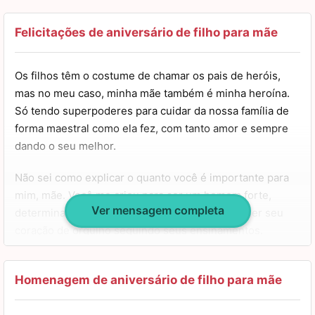
mim e demonstrar o tamanho do meu amor. Esta é a
minha homenagem hoje, no seu aniversário, mãe!
Felicitações de aniversário de filho para mãe
Parabéns, um beijo!
Os filhos têm o costume de chamar os pais de heróis,
mas no meu caso, minha mãe também é minha heroína.
Só tendo superpoderes para cuidar da nossa família de
forma maestral como ela fez, com tanto amor e sempre
dando o seu melhor.
Não sei como explicar o quanto você é importante para
mim, mãe. Você me criou para ser um homem forte,
Ver mensagem completa
determinado e bondoso, e espero sempre encher seu
coração de orgulho seguindo seus ensinamentos.
Sem a senhora, eu não seria nada. Por isso, desejo que
todas as bênçãos e todo o amor do mundo recaiam sobre
Homenagem de aniversário de filho para mãe
você na data de hoje. Feliz aniversário, mãe, te amo sem
medidas.