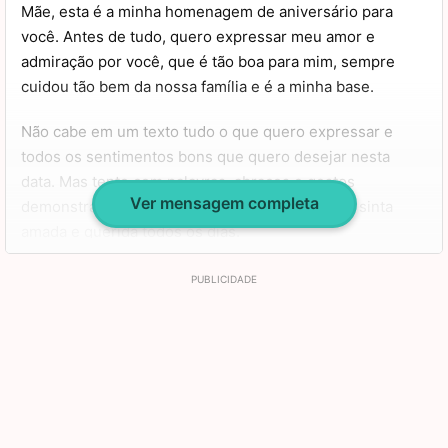
Mãe, esta é a minha homenagem de aniversário para
você. Antes de tudo, quero expressar meu amor e
admiração por você, que é tão boa para mim, sempre
cuidou tão bem da nossa família e é a minha base.
Não cabe em um texto tudo o que quero expressar e
todos os sentimentos bons que quero desejar nesta
data. Mas tento com palavras, abraços e gestos
Ver mensagem completa
demonstrar meu amor e fazer com que você se sinta
amada e querida todos os dias.
Tenha um feliz aniversário, minha rainha! Aproveite
muito a data de hoje e todo o carinho daqueles que te
amam. Deixo aqui um beijo e um abraço bem apertado,
amo você!