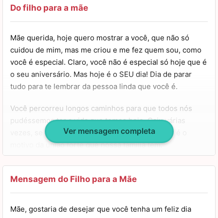
vem dos seus incentivos.
Do filho para a mãe
Eu sempre repenso minhas atitudes para ser uma pessoa
Mãe querida, hoje quero mostrar a você, que não só
que te dê orgulho, assim como você me dá.
cuidou de mim, mas me criou e me fez quem sou, como
você é especial. Claro, você não é especial só hoje que é
Eu desejo que você tenha hoje um dia de rainha, e vou
o seu aniversário. Mas hoje é o SEU dia! Dia de parar
colaborar com isso. Desejo, também, que sua vida seja
tudo para te lembrar da pessoa linda que você é.
repleta de felicidades e que você sonhe e busque seus
sonhos, assim como você me fez sonhar e buscar os
Você percorreu longos caminhos para que todos nós
meus.
pudéssemos ter a vida que temos hoje. Caiu várias
Ver mensagem completa
vezes, se reergueu e ergueu todo mundo. Você é o
Que a vida te dê de volta tudo de bom que você já fez por
motivo da união forte que nossa família tem.
mim e pela nossa família. Feliz aniversário, minha mãe!
Dizem que todo homem bem sucedido tem por trás uma
grande mulher. Você é a grande mulher por trás dos
Mensagem do Filho para a Mãe
meus sonhos realizados e você é quem nunca me deixou
desistir, me acompanhou e acreditou em mim.
Mãe, gostaria de desejar que você tenha um feliz dia