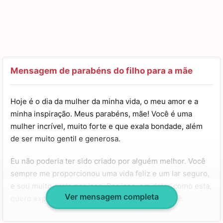
Mensagem de parabéns do filho para a mãe
Hoje é o dia da mulher da minha vida, o meu amor e a
minha inspiração. Meus parabéns, mãe! Você é uma
mulher incrível, muito forte e que exala bondade, além
de ser muito gentil e generosa.
Eu não poderia ter sido criado por alguém melhor. Você
sempre me proporcionou uma vida feliz e um lar seguro,
e sou muito grato por isso. Por isso, em datas como esta,
Ver mensagem completa
quero expressar minha gratidão e amor por você.
Espero um dia poder retribuir tudo o que você fez por