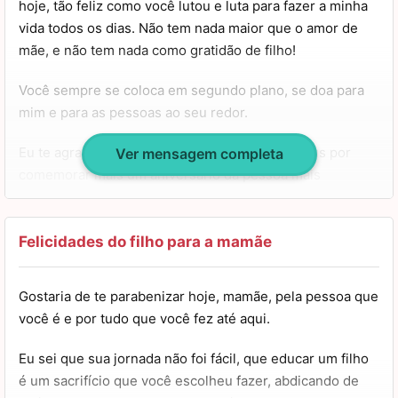
hoje, tão feliz como você lutou e luta para fazer a minha
Tenho muito orgulho de ser seu filho e quero te desejar
vida todos os dias. Não tem nada maior que o amor de
um feliz aniversário e um dia mais do que especial para
mãe, e não tem nada como gratidão de filho!
você. Te amo!
Você sempre se coloca em segundo plano, se doa para
mim e para as pessoas ao seu redor.
Eu te agradeço imensamente, e agradeço a Deus por
Ver mensagem completa
comemorar mais um aniversário da pessoa mais
maravilhosa da minha vida.
Você é luz, mãe, e iluminou os meus caminhos. Espero
Felicidades do filho para a mamãe
que assim também sejam os seus: brilhantes e alegres!
Gostaria de te parabenizar hoje, mamãe, pela pessoa que
É clichê, mas é verdade: o aniversário é seu, mas quem
você é e por tudo que você fez até aqui.
tem que comemorar sou eu. Por que você me fez o
homem que sou hoje e sem seus cuidados, eu não seria
Eu sei que sua jornada não foi fácil, que educar um filho
nem a metade do que sou!
é um sacrifício que você escolheu fazer, abdicando de