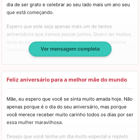
dia de ser grato e celebrar ao seu lado mais um ano seu
que está começando.
Espero que este seja apenas mais um de tantos
aniversários que iremos passar juntos. Quero ter muitos
anos ao seu lado, você é minha amiga, minha parceira,
Ver mensagem completa
minha inspiração e maior exemplo de vida.
Desejo que nunca lhe falte saúde e alegria, que sua vida
seja longa e muito feliz. Você merece tudo o que há de
bom neste mundo. Meus parabéns, mãe! Um grande
Feliz aniversário para a melhor mãe do mundo
beijo!
Mãe, eu espero que você se sinta muito amada hoje. Não
apenas porque é o dia do seu aniversário, mas porque
você merece receber muito carinho todos os dias por ser
essa mulher maravilhosa.
Desejo que você tenha um dia muito especial e repleto