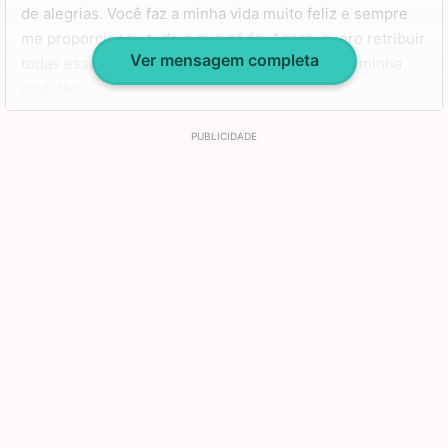
de alegrias. Você faz a minha vida muito feliz e sempre
me proporcionou tudo o que pôde. Agora, quero retribuir
Ver mensagem completa
todas essas coisas boas e demonstrar, assim, a minha
gratidão.
É clichê dizer que você é a melhor mãe do mundo, mas
eu não poderia encontrar palavras melhores para
descrever. Obrigada por tudo e feliz aniversário, amo
muito você.