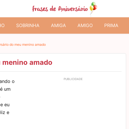
HO
SOBRINHA
AMIGA
AMIGO
PRIMA
ersário do meu menino amado
eu menino amado
uando o
 é um
e
e eu
liz e