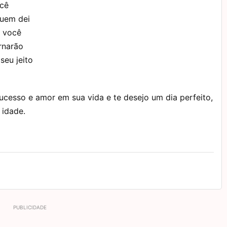
ocê
quem dei
m você
rnarão
seu jeito
ucesso e amor em sua vida e te desejo um dia perfeito,
 idade.