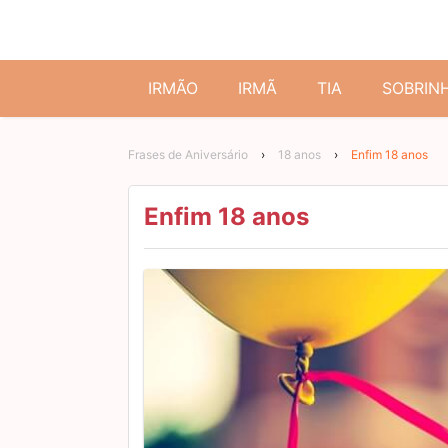
IRMÃO
IRMÃ
TIA
SOBRIN
Frases de Aniversário
›
18 anos
›
Enfim 18 anos
Enfim 18 anos