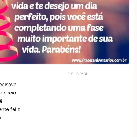
ecisava
e cheio
cê
nte feliz
om