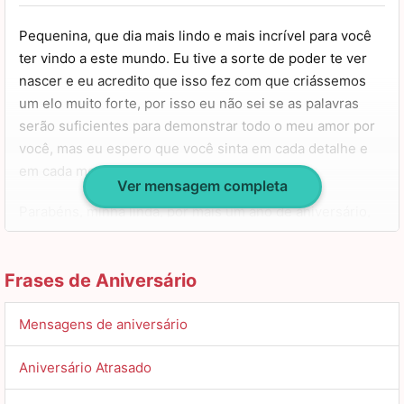
Pequenina, que dia mais lindo e mais incrível para você
ter vindo a este mundo. Eu tive a sorte de poder te ver
nascer e eu acredito que isso fez com que criássemos
um elo muito forte, por isso eu não sei se as palavras
serão suficientes para demonstrar todo o meu amor por
você, mas eu espero que você sinta em cada detalhe e
em cada momento que passarmos juntos.
Ver mensagem completa
Parabéns, minha linda, por mais um ano de aniversário,
por mais um ano de vida e por tudo que você conquistou
até agora. Eu sei que você é muito especial e quero que
Frases de Aniversário
todo mundo saiba o quão incrível você é.
Que você tenha um dia fenomenal e inesquecível, que
Mensagens de aniversário
você possa aproveitar todos os momentos da sua vida e
que jamais se esqueça que eu estarei aqui para o que
Aniversário Atrasado
você necessitar.