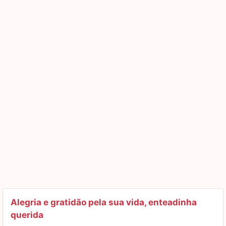
demais, então faça valer a pena cada momento.
Parabéns, docinho, muitas e muitas primaveras para
você!
Alegria e gratidão pela sua vida, enteadinha
querida