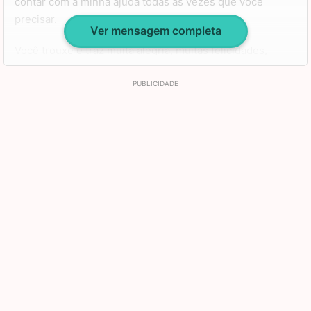
contar com a minha ajuda todas as vezes que você
precisar.
Ver mensagem completa
Você trouxe e traz muita alegria, muitas felicidades,
muitos sorrisos, muita luz e muita leveza para o meu dia-
a-dia e eu só tenho a te agradecer por isso.
Minha pequena, feliz aniversário para você, que você
possa se tornar uma adulta incrível, como eu sei que vai,
que você lute por todos os seus sonhos e que você
estude muito, pois o mundo precisa de mais pessoas
como você, com potencial, com dignidade e com garra de
torná-lo um lugar melhor.
Te amo, pequenina.