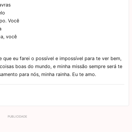
avras
elo
po. Você
a
a, você
que eu farei o possível e impossível para te ver bem,
s coisas boas do mundo, e minha missão sempre será te
asamento para nós, minha rainha. Eu te amo.