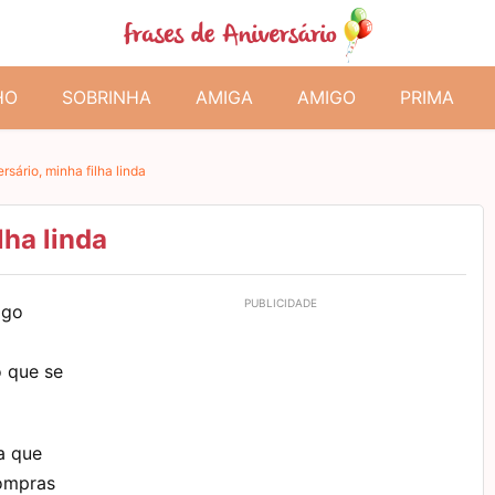
HO
SOBRINHA
AMIGA
AMIGO
PRIMA
ersário, minha filha linda
lha linda
lgo
 que se
a que
compras