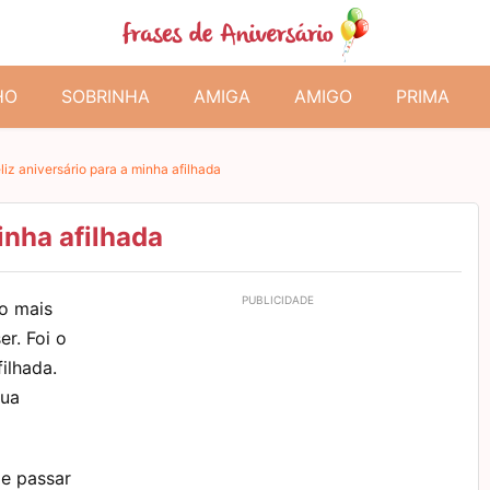
HO
SOBRINHA
AMIGA
AMIGO
PRIMA
liz aniversário para a minha afilhada
inha afilhada
o mais
r. Foi o
ilhada.
sua
de passar