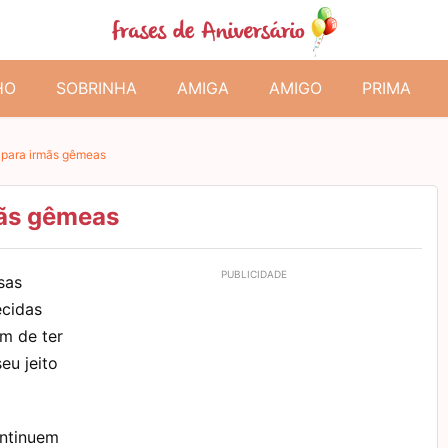
HO
SOBRINHA
AMIGA
AMIGO
PRIMA
o para irmãs gêmeas
mãs gêmeas
sas
ecidas
m de ter
eu jeito
ontinuem