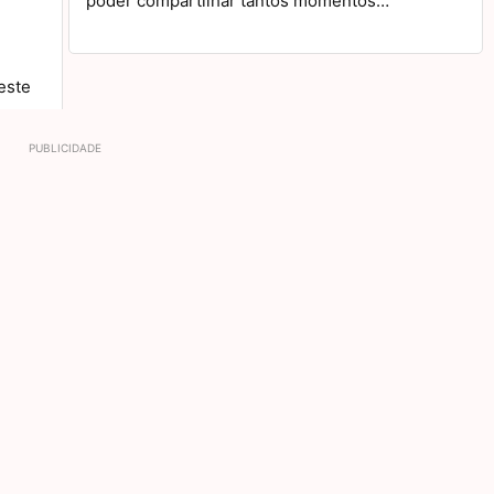
poder compartilhar tantos momentos…
este