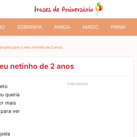
HO
SOBRINHA
AMIGA
AMIGO
PRIMA
versário para o meu netinho de 2 anos
meu netinho de 2 anos
neto
u queria
or mais
para ver
 pela