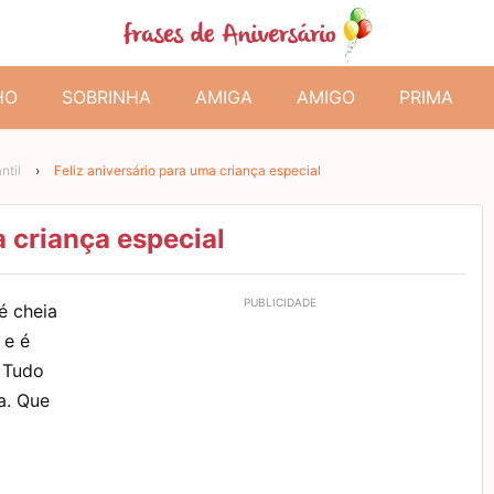
HO
SOBRINHA
AMIGA
AMIGO
PRIMA
ntil
›
Feliz aniversário para uma criança especial
a criança especial
 é cheia
 e é
 Tudo
a. Que