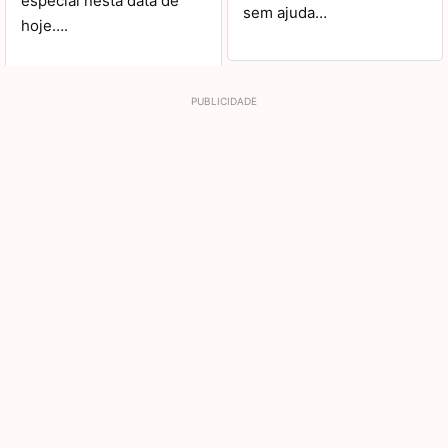
especial nesta data de
sem ajuda…
hoje….