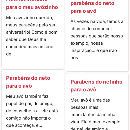
parabéns do neto
para o meu avôzinho
para o avô
Meu avozinho querido,
Às vezes na vida, temos a
meus parabéns pelo seu
chance de conhecer
aniversário! Como é bom
pessoas que serão nosso
saber que Deus lhe
exemplo, nossa
concedeu mais um ano
inspiração… e que irão
de…
nos…
Parabéns do neto
Parabéns do netinho
para o avô
para o avô
Meu avô também faz
Meu avô é uma das
papel de pai, de amigo,
pessoas mais
de conselheiro… ele está
importantes da minha
comigo não importa o
vida. Ele é meu exemplo
que aconteça, e…
de pai, de amigo e…