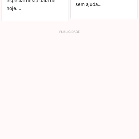
especial nesta data de
sem ajuda…
hoje….