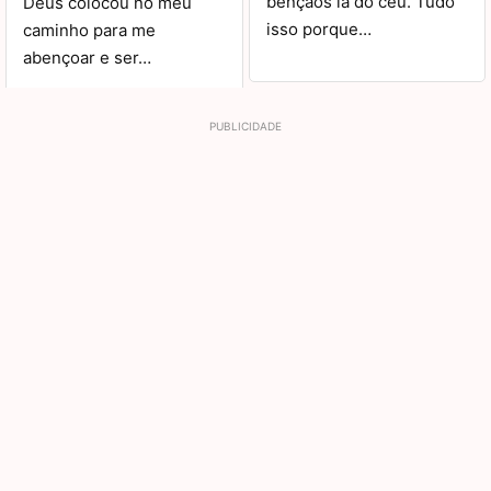
bênçãos lá do céu. Tudo
Deus colocou no meu
isso porque…
caminho para me
abençoar e ser…