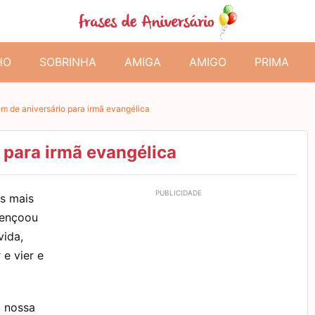
HO
SOBRINHA
AMIGA
AMIGO
PRIMA
 de aniversário para irmã evangélica
para irmã evangélica
s mais
bençoou
vida,
e vier e
o nossa