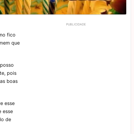
no fico
omem que
 posso
te, pois
as boas
re esse
e esse
do de