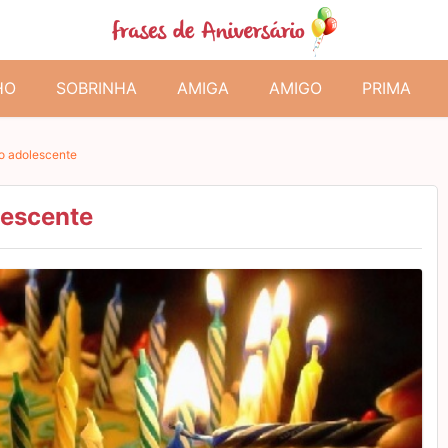
HO
SOBRINHA
AMIGA
AMIGO
PRIMA
o adolescente
lescente