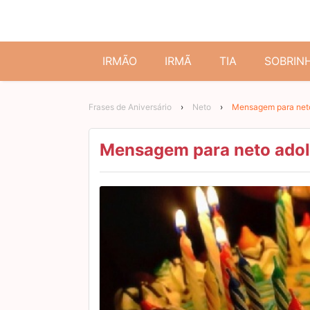
IRMÃO
IRMÃ
TIA
SOBRIN
Frases de Aniversário
›
Neto
›
Mensagem para net
Mensagem para neto ado