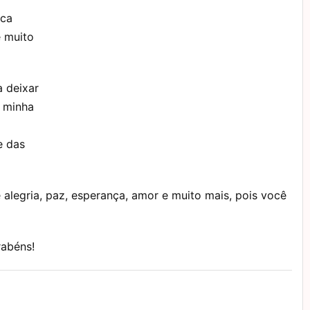
nca
e muito
a deixar
a minha
e das
alegria, paz, esperança, amor e muito mais, pois você
rabéns!