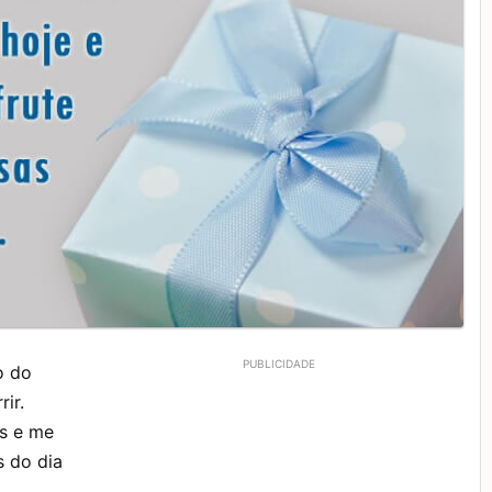
o do
ir.
as e me
s do dia