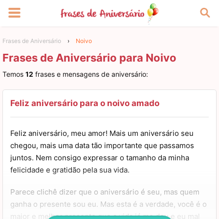
Frases de Aniversário
›
Noivo
Frases de Aniversário para Noivo
Temos
12
frases e mensagens de aniversário:
Feliz aniversário para o noivo amado
Feliz aniversário, meu amor! Mais um aniversário seu
chegou, mais uma data tão importante que passamos
juntos. Nem consigo expressar o tamanho da minha
felicidade e gratidão pela sua vida.
Parece clichê dizer que o aniversário é seu, mas quem
ganha o presente sou eu. Mas esta é a verdade, você é o
maior e melhor presente que a vida já me deu e eu mal