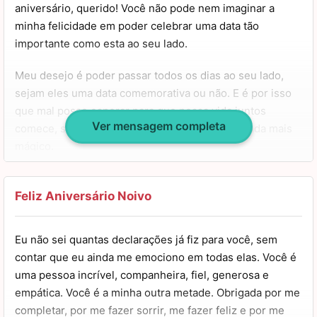
aniversário, querido! Você não pode nem imaginar a
minha felicidade em poder celebrar uma data tão
importante como esta ao seu lado.
Meu desejo é poder passar todos os dias ao seu lado,
sejam eles uma data comemorativa ou não. E é por isso
que mal posso esperar para que nossa vida juntos
Ver mensagem completa
comece, sei que cada minuto com você será ainda mais
mágico.
As palavras não são suficientes para descrever o quanto
quero que você se sinta amado hoje, mas espero que
Feliz Aniversário Noivo
você possa sentir isso com esta breve mensagem, com
meus gestos e com todo o carinho que vou direcionar
Eu não sei quantas declarações já fiz para você, sem
para você nesta data. Meus parabéns, noivo, amo você.
contar que eu ainda me emociono em todas elas. Você é
uma pessoa incrível, companheira, fiel, generosa e
empática. Você é a minha outra metade. Obrigada por me
completar, por me fazer sorrir, me fazer feliz e por me