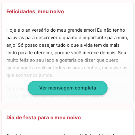
necessárias. Estou aqui para você.
Felicidades, meu noivo
Obrigada por tantos momentos incríveis que passamos e
que iremos passar juntos, meu amor. Eu sou muito grata
Hoje é o aniversário do meu grande amor! Eu não tenho
por ter você do meu lado. Obrigada também por
palavras para descrever o quanto é importante para mim,
compartilhar e querer compartilhar essa vida comigo.
anjo! Só posso desejar tudo o que a vida tem de mais
Desejo nada mais do que felicidades para você no seu
lindo para te oferecer, porque você merece demais. Sou
aniversário e na sua vida. Parabéns, lindo!
muito feliz ao seu lado e gostaria de dizer que quero
ajudar você a realizar todos os seus sonhos, inclusive os
que sonhamos juntos.
Ver mensagem completa
Eu quero dizer para você que vou fazer o que for
necessário para te ver feliz sempre, porque a sua
felicidade é a minha. Eu sempre vou te defender e te
ajudar no que você precisar.
Dia de festa para o meu noivo
Muitos anos de vida, meu bem. Que você continue sendo
essa pessoa maravilhosa, carinhosa e generosa. Que o