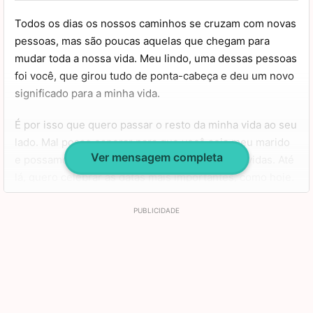
inesquecível, meu amor! Eu te amo!
Todos os dias os nossos caminhos se cruzam com novas
pessoas, mas são poucas aquelas que chegam para
mudar toda a nossa vida. Meu lindo, uma dessas pessoas
foi você, que girou tudo de ponta-cabeça e deu um novo
significado para a minha vida.
É por isso que quero passar o resto da minha vida ao seu
lado. Mal posso esperar para que você seja meu marido
Ver mensagem completa
e possamos partilhar cada segundo de nossas vidas. Até
lá, quero celebrar as datas mais importantes, como hoje.
Desejo que você tenha um feliz aniversário e que Deus
derrame uma chuva de bênçãos sobre a sua vida. Espero
que você sinta todo o carinho das pessoas por você ao
seu redor e que eu possa te cobrir de amor. Parabéns!
Um beijo!