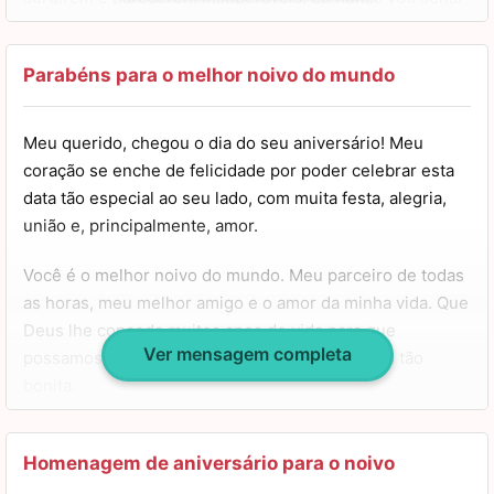
a sua mão.
Neste seu aniversário, só quero desejar que você
Parabéns para o melhor noivo do mundo
continue sendo este homem incrível e que nosso amor
se fortaleça cada vez mais. Feliz aniversário! Te amo
Meu querido, chegou o dia do seu aniversário! Meu
mais do que consigo colocar em palavras.
coração se enche de felicidade por poder celebrar esta
data tão especial ao seu lado, com muita festa, alegria,
união e, principalmente, amor.
Você é o melhor noivo do mundo. Meu parceiro de todas
as horas, meu melhor amigo e o amor da minha vida. Que
Deus lhe conceda muitos anos de vida para que
Ver mensagem completa
possamos continuar a escrever a nossa história tão
bonita.
Eu amo dividir todos os momentos com você, saiba que
pode encontrar em mim alguém que estará ao seu lado
Homenagem de aniversário para o noivo
para tudo o que der e vier. Tenha um aniversário