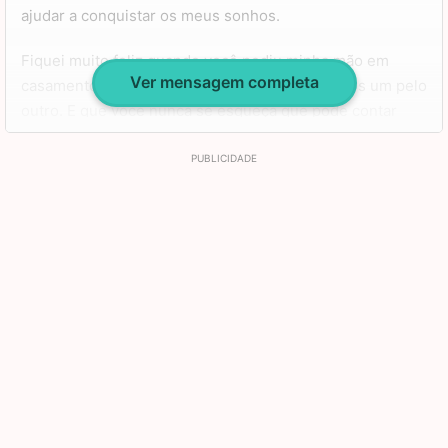
ajudar a conquistar os meus sonhos.
Fiquei muito feliz quando você pediu minha mão em
Ver mensagem completa
casamento, porque sabemos do amor que temos um pelo
outro. E que você nunca se esqueça que pode contar
comigo em todos os momentos da vida que vamos
construir juntos.
Sei que temos nossas diferenças, porém, sei que
conseguiremos aprender com as situações e vencermos
juntos. Que possamos aproveitar bastante o dia do seu
aniversário, assim como todos os outros, e eu espero
que você tenha muita saúde e alegrias nessa vida. Eu te
amo, meu lindo. Feliz aniversário!