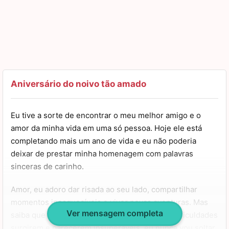
Aniversário do noivo tão amado
Eu tive a sorte de encontrar o meu melhor amigo e o
amor da minha vida em uma só pessoa. Hoje ele está
completando mais um ano de vida e eu não poderia
deixar de prestar minha homenagem com palavras
sinceras de carinho.
Amor, eu adoro dar risada ao seu lado, compartilhar
momentos inesquecíveis e viver novas aventuras. Mas
Ver mensagem completa
saiba que eu também estarei aqui quando as dificuldades
surgirem e parecerem insuperáveis, eu nunca vou soltar