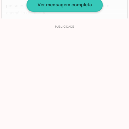
Ver mensagem completa
posso esperar para deixar de te chamar de noivo e
chamá-lo de marido.
Quero passar o resto da vida ao seu lado e celebrar
muitos outros aniversários seus. Meus parabéns, amor,
que seu dia seja muito especial e que você seja muito
abençoado por toda a sua vida. Te amo!