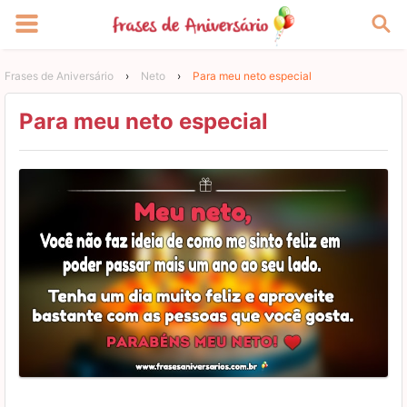
Frases de Aniversário
›
Neto
›
Para meu neto especial
Para meu neto especial