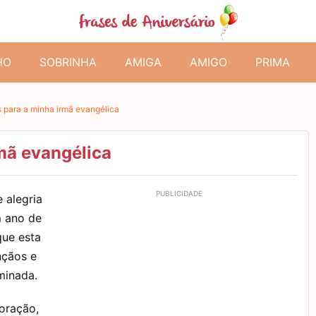
HO
SOBRINHA
AMIGA
AMIGO
PRIMA
 para a minha irmã evangélica
mã evangélica
 alegria
m ano de
que esta
nçãos e
minada.
oração,