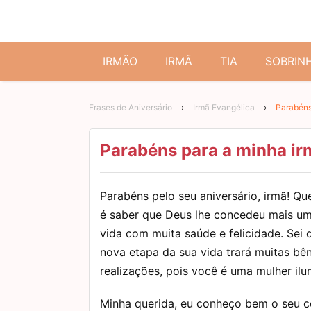
IRMÃO
IRMÃ
TIA
SOBRIN
Frases de Aniversário
›
Irmã Evangélica
›
Parabéns
Parabéns para a minha ir
Parabéns pelo seu aniversário, irmã! Que
é saber que Deus lhe concedeu mais u
vida com muita saúde e felicidade. Sei 
nova etapa da sua vida trará muitas bê
realizações, pois você é uma mulher ilu
Minha querida, eu conheço bem o seu c