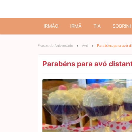
IRMÃO
IRMÃ
TIA
SOBRIN
Frases de Aniversário
›
Avó
›
Parabéns para avó di
Parabéns para avó distan