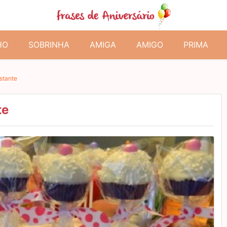
HO
SOBRINHA
AMIGA
AMIGO
PRIMA
stante
te