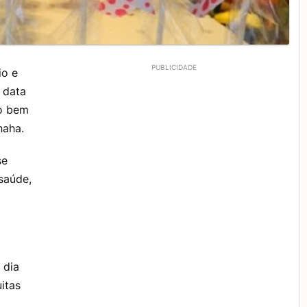
io e
 data
ço bem
haha.
se
saúde,
 dia
itas