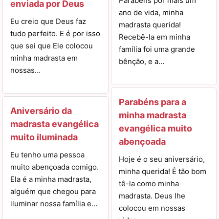
Parabéns por mais um
enviada por Deus
ano de vida, minha
Eu creio que Deus faz
madrasta querida!
tudo perfeito. E é por isso
Recebê-la em minha
que sei que Ele colocou
família foi uma grande
minha madrasta em
bênção, e a…
nossas…
Parabéns para a
Aniversário da
minha madrasta
madrasta evangélica
evangélica muito
muito iluminada
abençoada
Eu tenho uma pessoa
Hoje é o seu aniversário,
muito abençoada comigo.
minha querida! É tão bom
Ela é a minha madrasta,
tê-la como minha
alguém que chegou para
madrasta. Deus lhe
iluminar nossa família e…
colocou em nossas