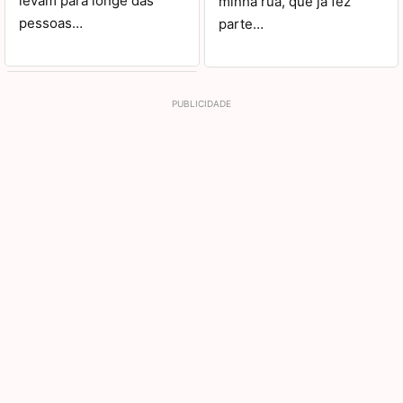
levam para longe das
minha rua, que já fez
pessoas…
parte…