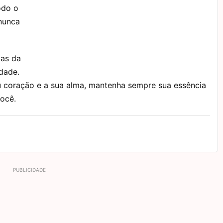
odo o
nunca
ias da
idade.
u coração e a sua alma, mantenha sempre sua essência
você.