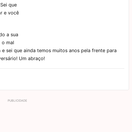
 Sei que
r e você
do a sua
 o mal
e sei que ainda temos muitos anos pela frente para
versário! Um abraço!