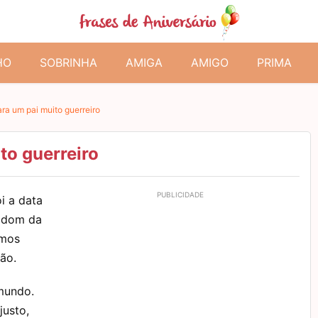
HO
SOBRINHA
AMIGA
AMIGO
PRIMA
ra um pai muito guerreiro
to guerreiro
i a data
o dom da
amos
ão.
 mundo.
justo,