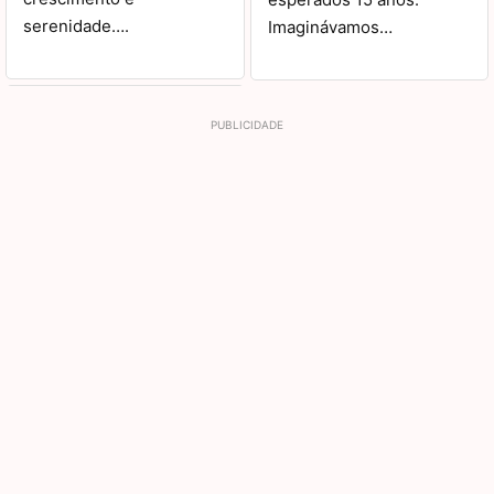
serenidade….
Imaginávamos…