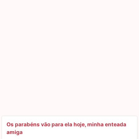
dinheiro, muitas bençãos, e que você saiba que pode
contar comigo para o que você precisar. Um feliz
aniversário e que você seja cada dia mais feliz.
Eu te adoro demais, minha cara enteada.
Os parabéns vão para ela hoje, minha enteada
amiga