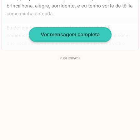
você nasceu para brilhar. Curta bastante e lembre-se
brincalhona, alegre, sorridente, e eu tenho sorte de tê-la
que sempre estarei aqui por você e para você.
como minha enteada.
Eu desejo que o seu aniversário seja repleto de
Ver mensagem completa
comemorações, que os seus amigos estejam com você,
que você aproveite muito cada momento dessa vida e
que você seja muito feliz.
Nós estamos aqui nesta terra para aprender, para lutar
pelos nossos sonhos e para nos deleitarmos nos
momentos de conquista, por isso quero que você tenha
muita saúde e muita gratidão no seu coração.
Um feliz aniversário, que Deus esteja com você hoje e
sempre, que você tenha muita fé e que nunca lhe falte
amor.
Eu te adoro demais, minha querida. Felicidades hoje e