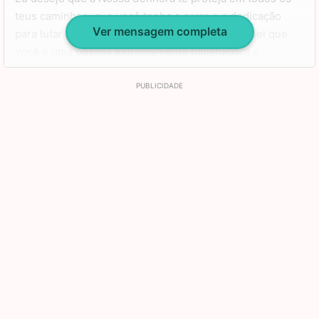
teus caminhos, que você tenha a garra e a dedicação
Ver mensagem completa
para lutar por todos os seus objetivos, pois eu sei que
você é uma pessoa extremamente batalhadora e
merecedora, e que você tenha fé, acima de tudo, para
viver em tranquilidade e para que Deus abençoe os seus
planos, e assim eles darão certo.
Que o nosso elo não se rompa jamais e que cada vez
mais sejamos mais próximas e confidentes uma da outra,
pois a vida se torna mais leve quando compartilhada.
Aproveite muito o seu aniversário e vibre com cada
conquista de sua vida.