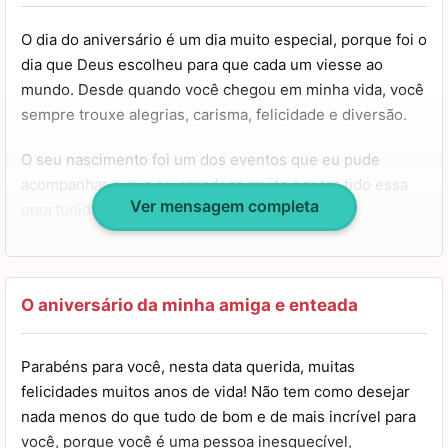
O dia do aniversário é um dia muito especial, porque foi o
dia que Deus escolheu para que cada um viesse ao
mundo. Desde quando você chegou em minha vida, você
sempre trouxe alegrias, carisma, felicidade e diversão.
O seu nascimento foi um dos eventos que eu pude
acompanhar e que eu agradeço muito por ter tido essa
Ver mensagem completa
oportunidade de te conhecer tão nova.
Que você aproveite este dia conversando e se divertindo
com a sua família, que você nunca perca este brilho
especial e saiba que eu sou muito grata por tê-la em
O aniversário da minha amiga e enteada
minha vida, você faz com que os meus dias sejam mais
alegres e mais leves. Muitas felicidades e uma chuva de
Parabéns para você, nesta data querida, muitas
bençãos para ti.
felicidades muitos anos de vida! Não tem como desejar
nada menos do que tudo de bom e de mais incrível para
Que você sempre encontre tudo aquilo que deseja, pois
você, porque você é uma pessoa inesquecível,