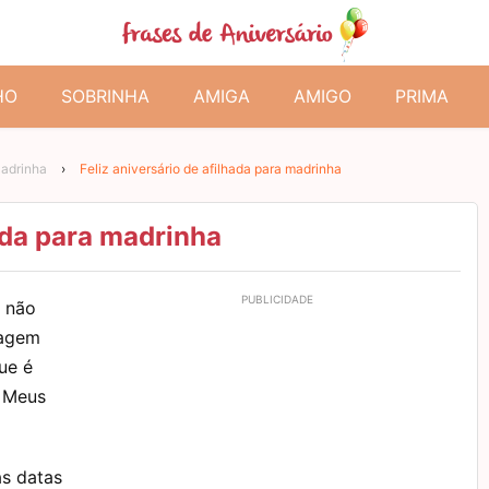
HO
SOBRINHA
AMIGA
AMIGO
PRIMA
Madrinha
›
Feliz aniversário de afilhada para madrinha
hada para madrinha
u não
nagem
ue é
. Meus
as datas