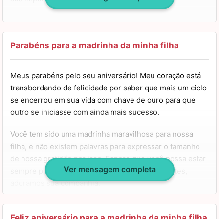
É por isso que hoje, no seu aniversário, quero lhe
desejar diversas coisas boas. Que você aproveite muito
o seu dia e receba esta nova idade de braços abertos,
Parabéns para a madrinha da minha filha
sei que ela trará muitas conquistas e momentos de
alegria. Meus parabéns! Felicidades!
Meus parabéns pelo seu aniversário! Meu coração está
transbordando de felicidade por saber que mais um ciclo
se encerrou em sua vida com chave de ouro para que
outro se iniciasse com ainda mais sucesso.
Você tem sido uma madrinha maravilhosa para nossa
filha, e não existem palavras para expressar o tamanho
de nossa gratidão por isso. Espero que você possa estar
Ver mensagem completa
sempre presente nos momentos mais importantes,
adoramos sua companhia.
Saiba que pode contar conosco para tudo e qualquer
coisa. Somos todos uma só família, e estaremos com
Feliz aniversário para a madrinha da minha filha