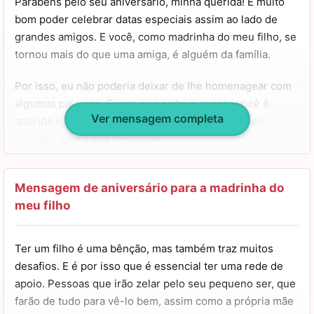
Parabéns pelo seu aniversário, minha querida! É muito
Querida madrinha, hoje foi o dia que que Deus sorriu
paz por que amor você já tem de sobra.
bom poder celebrar datas especiais assim ao lado de
para este mundo e fez você.
Que hoje, tudo se realize na sua vida.
grandes amigos. E você, como madrinha do meu filho, se
Você emite muita luz e traz muitas alegrias para todos ao
tornou mais do que uma amiga, é alguém da família.
seu redor, principalmente para mim, que sou sua fã em
Parabéns madrinha!
todos os sentidos.
Por isso, eu não poderia deixar de lhe homenagear com
algumas palavras. Quero que saiba o quanto você é
Obrigada por você estar sempre ao meu lado e me
Ver mensagem completa
querida e amada. Estou sempre torcendo pelo seu
acolher quando mais preciso.
sucesso e pela sua felicidade.
Te desejo o dobro da felicidade que você merece.
Que muitas vitórias aconteçam na sua vida hoje e que
Espero que você alcance todos os seus objetivos e seja
você comemore conosco este dia tão especial.
uma pessoa muito realizada. Você sabe que pode contar
Mensagem de aniversário para a madrinha do
comigo para te dar apoio, te fortalecer e confiar no seu
meu filho
Feliz aniversário minha madrinha!
potencial. Estarei sempre aqui por você! Tenha um feliz
aniversário, abraços!
Ter um filho é uma bênção, mas também traz muitos
desafios. E é por isso que é essencial ter uma rede de
apoio. Pessoas que irão zelar pelo seu pequeno ser, que
farão de tudo para vê-lo bem, assim como a própria mãe