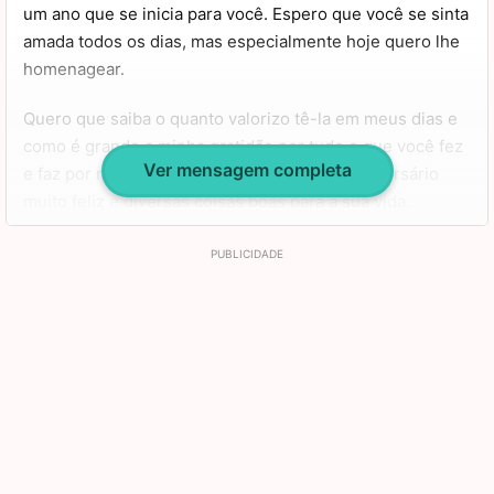
um ano que se inicia para você. Espero que você se sinta
amada todos os dias, mas especialmente hoje quero lhe
homenagear.
Quero que saiba o quanto valorizo tê-la em meus dias e
como é grande a minha gratidão por tudo o que você fez
Ver mensagem completa
e faz por mim. Também quero desejar um aniversário
muito feliz e diversas coisas boas para a sua vida.
Que sempre haja saúde, amor e alegria em abundância. E
que, não importa o que aconteça, nós nunca nos
afastemos. Quero estar sempre em sua companhia,
minha madrinha mãe! Parabéns pelo seu dia, muitos
beijos e abraços!