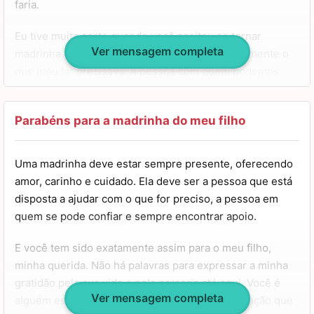
faria.
Eu tive muita sorte quando você aceitou se tornar
Ver mensagem completa
madrinha do meu menininho, pois você é exatamente o
que meu lar precisava. A pessoa com quem podemos
contar, que está sempre presente na vida dele e nos
dando todo o apoio necessário.
Parabéns para a madrinha do meu filho
É por isso que em data especiais como esta, o seu
aniversário, eu não poderia deixar de lhe enviar meus
Uma madrinha deve estar sempre presente, oferecendo
votos de felicidade. Você merece tudo o que há de bom
amor, carinho e cuidado. Ela deve ser a pessoa que está
neste mundo! Saiba que estarei aqui por você, não
disposta a ajudar com o que for preciso, a pessoa em
importa o que aconteça. Aproveite o seu dia, querida,
quem se pode confiar e sempre encontrar apoio.
meus parabéns!
E você tem sido exatamente assim para o meu filho,
minha querida. Não há palavras para expressar a minha
gratidão pela sua vida e pela parceria até aqui. Você é
Ver mensagem completa
alguém essencial para ele, e admiro muito a relação que