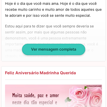
Hoje é o dia que você mais ama. Hoje é o dia que você
recebe muito carinho e muito amor de todos aqueles que
te adoram e por isso você se sente muito especial.
Estou aqui para te dizer que você sempre deveria se
sentir assim, por mais que algumas pessoas não
demonstrem, você é uma pessoa extremamente
importante na vida de todo mundo que te cerca, você é
Ver mensagem completa
uma madrinha excepcional e uma comadre de tirar o
chapéu. Não saberia viver sem você.
Eu não podia ter feito escolhas melhores e eu jamais
escolheria outra pessoa a não ser você. Agradeço por
Feliz Aniversário Madrinha Querida
tudo que já fez por mim e por tudo que você ainda irá
fazer.
Curta cada segundo deste dia tão especial e saiba que
eu sempre estarei aqui, minha madrinha querida, para