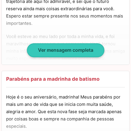
trajetória até aqui foi admirável, e sei que o futuro
reserva ainda mais coisas extraordinárias para você.
Espero estar sempre presente nos seus momentos mais
importantes.
Você esteve ao meu lado por toda a minha vida, e foi
maravilhoso crescer em sua companhia. Você tornou
Ver mensagem completa
minha infância mais divertida e hoje se tornou uma amiga
muito especial, com quem sempre posso contar.
Tenho muita gratidão pela sua vida e por tudo o que fez
por mim até aqui, espero poder expressar isso bem. Que
Parabéns para a madrinha de batismo
você tenha um aniversário muito abençoado e repleto de
felicidade. Um beijo!
Hoje é o seu aniversário, madrinha! Meus parabéns por
mais um ano de vida que se inicia com muita saúde,
alegria e amor. Que esta nova fase seja marcada apenas
por coisas boas e sempre na companhia de pessoas
especiais.