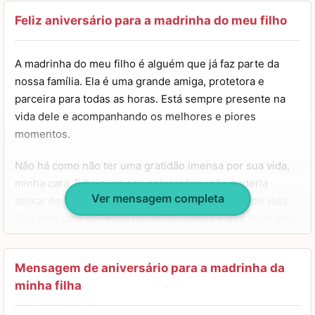
Feliz aniversário para a madrinha do meu filho
A madrinha do meu filho é alguém que já faz parte da
nossa família. Ela é uma grande amiga, protetora e
parceira para todas as horas. Está sempre presente na
vida dele e acompanhando os melhores e piores
momentos.
Não há como não ter uma gratidão imensa por sua vida,
minha cara. E hoje, no seu aniversário, não poderia
Ver mensagem completa
deixar de lhe desejar muitas felicidades e anos de vida.
Que esta data se repita por muito tempo e que você seja
uma pessoa muito realizada.
Espero que possamos celebrar diversas datas especiais
Mensagem de aniversário para a madrinha da
assim no futuro. Gostamos muito da sua companhia e
minha filha
estamos sempre enviando energias positivas para você.