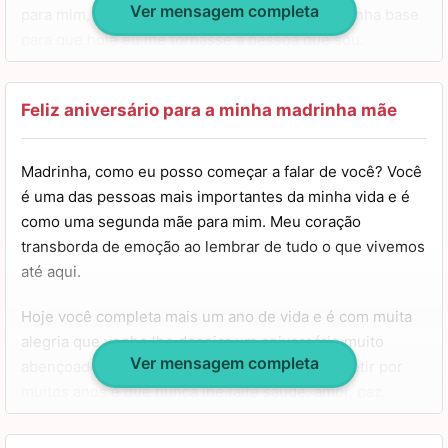
Ver mensagem completa
para mim, que sempre esteve presente e foi minha base
para que hoje eu me tornasse a pessoa que sou.
Quero lhe desejar um aniversário muito abençoado e
uma vida longa, repleta de amor e paz. Que seu caminho
Feliz aniversário para a minha madrinha mãe
seja iluminado e lhe leve na direção da realização de
todos os seus sonhos. Meus parabéns! Um beijo!
Madrinha, como eu posso começar a falar de você? Você
é uma das pessoas mais importantes da minha vida e é
como uma segunda mãe para mim. Meu coração
transborda de emoção ao lembrar de tudo o que vivemos
até aqui.
Hoje você completa mais um ano de vida e é com muita
alegria que venho lhe desejar um aniversário muito
Ver mensagem completa
abençoado. Espero que esta data possa se repetir por
muitos anos e que nunca lhe falte saúde, amor, paz,
sorte e prosperidade.