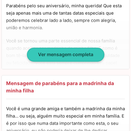
Aproveite muito o seu dia, você merece! Abraços!
Parabéns pelo seu aniversário, minha querida! Que esta
seja apenas mais uma de tantas datas especiais que
poderemos celebrar lado a lado, sempre com alegria,
união e harmonia.
Você se tornou uma parte essencial de nossa família
quando aceitou ser madrinha da minha filha. E como é
Ver mensagem completa
bom tê-la por perto, seja nos momentos de dificuldade
ou felicidade. Você está sempre cumprindo seu papel
com maestria.
Só posso agradecer por tudo isso e desejar coisas
Mensagem de parabéns para a madrinha da
maravilhosas para a sua vida. Que seus dias sejam
minha filha
repletos de amor e realizações, você merece ser muito
feliz. Desejo tudo de bom para você hoje e sempre! Feliz
Você é uma grande amiga e também a madrinha da minha
aniversário!
filha… ou seja, alguém muito especial em minha família. E
é por isso que numa data importante como esta, o seu
aniversário, eu não poderia deixar de lhe dedicar