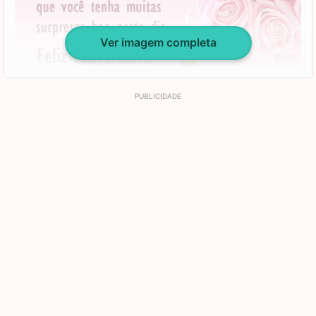
tudo aquilo que você precisar. Te amo!
Ver imagem completa
O maior presente que pude ganhar na minha vida, foi
você ter me escolhido para ser sua afilhada.
Por isto, hoje quero expressar minha gratidão por você
sempre está comigo nas horas mais difíceis.
Você para mim é mais que minha madrinha, é minha
segunda mãe, então quero que saibas que eu estou
muito feliz por você estar completando mais um ano de
vida minha dinda querida e amada.
Que Deus lhe dê muitos anos de vida e que você possa
comemorar muitos aniversários ainda conosco.
Muita saúde, paz e amor neste dia tão especial e que