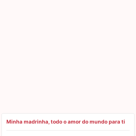
bem aproveitados. Se eu puder, também passarei para
frente para ajudar outras pessoas, assim como me
ensinou.
Um beijão!
Minha madrinha, todo o amor do mundo para ti