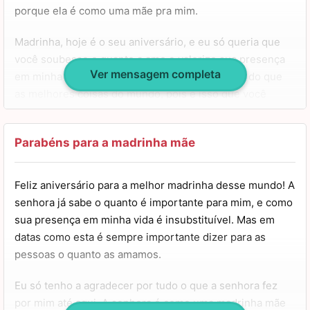
porque ela é como uma mãe pra mim.
Madrinha, hoje é o seu aniversário, e eu só queria que
você soubesse o quanto a amo e valorizo sua presença
Ver mensagem completa
em minha vida. É impossível lhe desejar menos do que
as melhores coisas do mundo, pois é isso que você
merece.
Sempre uma mulher forte, guerreira e batalhadora…
Parabéns para a madrinha mãe
você é minha inspiração de vida. Espero poder retribuir
todo o carinho e cuidado que você teve comigo nesta
Feliz aniversário para a melhor madrinha desse mundo! A
vida. Tenha um aniversário muito iluminado, madrinha, e
senhora já sabe o quanto é importante para mim, e como
repleto de bênçãos. Meus parabéns!
sua presença em minha vida é insubstituível. Mas em
datas como esta é sempre importante dizer para as
pessoas o quanto as amamos.
Eu só tenho a agradecer por tudo o que a senhora fez
por mim até aqui. A senhora é como uma madrinha mãe