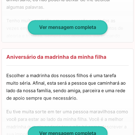
algumas palavras.
Tenho muita gratidão em meu coração por todas as
Ver mensagem completa
vezes em que você esteve presente nos momentos de
alegria e tristeza. Sempre nos apoiando, participando
ativamente da vida dela e sendo tudo o que uma
madrinha poderia ser.
Aniversário da madrinha da minha filha
Quero desejar uma chuva de coisas boas sobre a sua
vida e dizer que espero tê-la sempre por perto. Você é
Escolher a madrinha dos nossos filhos é uma tarefa
alguém essencial para nós e sua companhia é
muito séria. Afinal, esta será a pessoa que caminhará ao
indispensável. Que possamos celebrar esta data muitas
lado da nossa família, sendo amiga, parceira e uma rede
vezes no futuro. Parabéns!
de apoio sempre que necessário.
Eu tive muita sorte em ter uma pessoa maravilhosa como
você para estar ao lado da minha filha. Você é a melhor
madrinha que ela poderia ter e não há como descrever a
Ver mensagem completa
sua importância na vida da minha pequena.