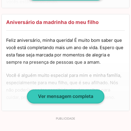
vocês estão construindo.
Hoje é seu aniversário, e eu só queria que soubesse o
quanto é importante para nós e lhe desejar felicidades.
Aniversário da madrinha do meu filho
Que sua vida seja sempre repleta de alegria, amor, paz,
prosperidade e conquistas. Estarei sempre torcendo por
Feliz aniversário, minha querida! É muito bom saber que
você! Um beijo!
você está completando mais um ano de vida. Espero que
esta fase seja marcada por momentos de alegria e
sempre na presença de pessoas que a amam.
Você é alguém muito especial para mim e minha família,
especialmente para meu filho, que é seu afilhado. Nós
não poderíamos ter escolhido alguém melhor para
Ver mensagem completa
cuidar, proteger e zelar pela vida do nosso pequeno.
É por isso que esperamos que toda a bondade e amor
que você espalha volte para você. Admiramos muito a
pessoa que você é e a forma como leva a vida, e