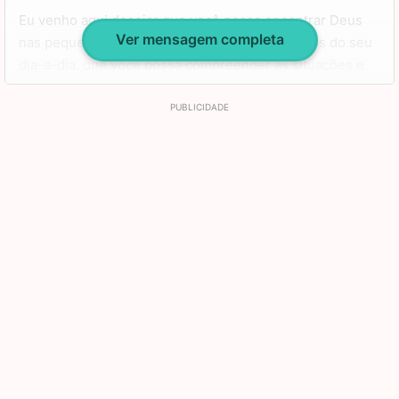
Eu venho aqui desejar que você possa encontrar Deus
Ver mensagem completa
nas pequenas coisas e nos pequenos momentos do seu
dia-a-dia, que você possa compreender as situações e
sempre escolher o caminho e a resolução mais justas
que encontrar, que você possa espalhar alegria por onde
quer que você vá e que você jamais perca essa luz e
esse brilho que tem.
Nunca se esqueça que eu te adoro demais e que você é
minha fonte de inspiração. Aproveite muito este novo
ano que chega para que você possa realizar todos os
seus sonhos e para que você se sinta cada vez mais
realizada como pessoa.
Se cuide, minha amada.