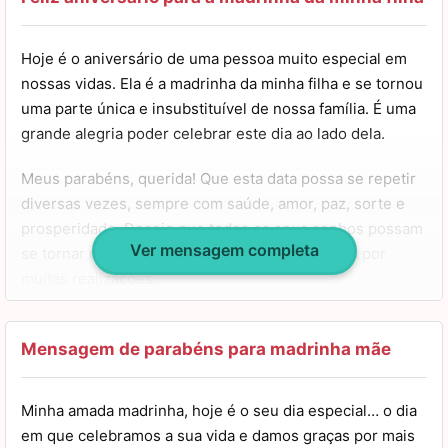
você para o que for preciso. Aproveite muito o seu
aniversário, estamos enviando votos de felicidade para
Hoje é o aniversário de uma pessoa muito especial em
você! Abraços!
nossas vidas. Ela é a madrinha da minha filha e se tornou
uma parte única e insubstituível de nossa família. É uma
grande alegria poder celebrar este dia ao lado dela.
Meus parabéns, querida! Que esta data possa se repetir
diversas vezes, sempre com saúde, amor, paz, sorte e
prosperidade. Desejo que todos os seus sonhos possam
Ver mensagem completa
se tornar realidade e que sua vida seja marcada por
muitas realizações.
É muito bom tê-la em nossos dias e poder comemorar
datas como esta com muita alegria, união e harmonia.
Mensagem de parabéns para madrinha mãe
Que possamos viver diversos outros momentos assim no
futuro. Feliz aniversário!
Minha amada madrinha, hoje é o seu dia especial… o dia
em que celebramos a sua vida e damos graças por mais