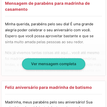
Gosto muito da sua companhia e quero sempre estar em
Mensagem de parabéns para madrinha de
sua presença. Sei que não importa o que aconteça,
casamento
nossos caminhos jamais irão se separar. Tenha um feliz
aniversário, minha madrinha mãe. Beijos!
Minha querida, parabéns pelo seu dia! É uma grande
alegria poder celebrar o seu aniversário com você.
Espero que você possa aproveitar bastante e que se
sinta muito amada pelas pessoas ao seu redor.
Nós já vivemos tantas coisas até aqui… você até mesmo
foi madrinha do meu casamento! São tantas memórias
Ver mensagem completa
lindas, e espero que no futuro possamos criar ainda mais
lembranças como esta. Quero sempre tê-la presente em
minha vida.
Nesta data, o que quero desejar é que você sempre
Feliz aniversário para madrinha de batismo
tenha saúde, paz, amor e sorte em sua caminhada. Que
você tenha uma vida muito longa e plena, repleta de
Madrinha, meus parabéns pelo seu aniversário! Sua
bênçãos. Tenha um feliz aniversário! Beijos!