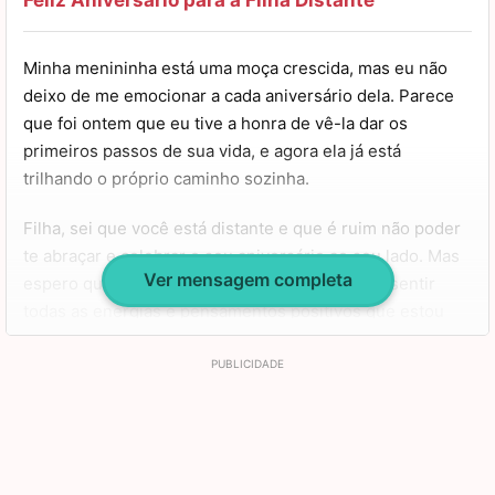
nunca lhe falte saúde, felicidade e realizações. Você
merece tudo o que há de bom! Parabéns, filha!
Minha menininha está uma moça crescida, mas eu não
Saudades!
deixo de me emocionar a cada aniversário dela. Parece
que foi ontem que eu tive a honra de vê-la dar os
primeiros passos de sua vida, e agora ela já está
trilhando o próprio caminho sozinha.
Filha, sei que você está distante e que é ruim não poder
te abraçar e celebrar o seu aniversário ao seu lado. Mas
Ver mensagem completa
espero que com esta mensagem você consiga sentir
todas as energias e pensamentos positivos que estou
enviando para você.
Espero que você tenha muitos anos de vida e que ao
longo deles você alcance todos os seus objetivos. A
história que você está escrevendo é linda e sei que ainda
existem muitos capítulos mágicos pela frente. Tenha um