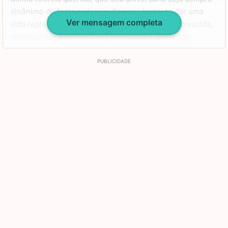
sinônimo de festa e alegria. Sempre tentei te dar uma
Ver mensagem completa
vida repleta de alegrias, e agora que você está crescida,
continuo torcendo pela sua felicidade e querendo
acompanhar cada vitória sua.
Saiba que não importa quantos anos você faça ou qual
seja a distância que nos separa, eu sempre estarei aqui
para te apoiar em tudo. Tenha um feliz aniversário, minha
menina. Amo você, beijos!