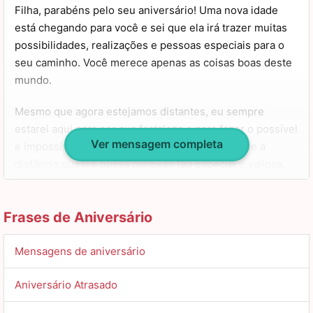
Filha, parabéns pelo seu aniversário! Uma nova idade
está chegando para você e sei que ela irá trazer muitas
possibilidades, realizações e pessoas especiais para o
seu caminho. Você merece apenas as coisas boas deste
mundo.
Mesmo que agora estejamos distantes, eu sempre
estarei aqui para ser sua fortaleza e para fazer o possível
Ver mensagem completa
e impossível para te ver feliz. Não deixe com que a
distância quebre nossa conexão tão especial e valiosa.
Que você tenha muitos aniversários para celebrarmos
juntos e que a cada um deles Deus te abençoe mais e
Frases de Aniversário
mais com saúde, sabedoria, paz e prosperidade. Tenha
um aniversário muito feliz, minha filha! Um beijo!
Mensagens de aniversário
Aniversário Atrasado