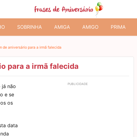
HO
SOBRINHA
AMIGA
AMIGO
PRIMA
de aniversário para a irmã falecida
 para a irmã falecida
 já não
o e se
os os
ta data
inda