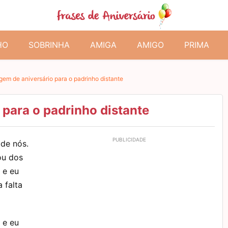
HO
SOBRINHA
AMIGA
AMIGO
PRIMA
em de aniversário para o padrinho distante
para o padrinho distante
de nós.
ou dos
 e eu
 falta
 e eu