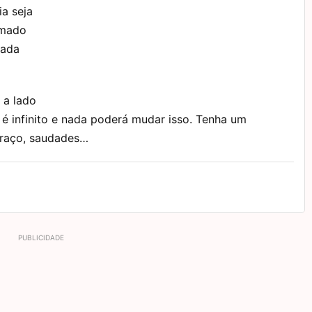
ia seja
amado
cada
 a lado
 é infinito e nada poderá mudar isso. Tenha um
abraço, saudades…