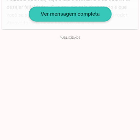
desejar felicidades. Que seu dia seja abençoado e que
Ver mensagem completa
você se sinta muito amado pelas pessoas ao seu redor.
Aproveite cada momento, você merece!
Sei que em breve poderemos estar lado a lado outra vez.
O carinho que sinto por você é infinito e nada poderá
mudar isso. Tenha um aniversário muito feliz, padrinho!
Um abraço, saudades…