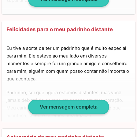
suporte que for preciso.
Não importa a distância, estou sempre enviando
energias e pensamentos positivos para você. Espero que
sua vida seja longa e plena, você merece tudo o que há
Felicidades para o meu padrinho distante
de bom. Feliz aniversário!
Eu tive a sorte de ter um padrinho que é muito especial
para mim. Ele esteve ao meu lado em diversos
momentos e sempre foi um grande amigo e conselheiro
para mim, alguém com quem posso contar não importa o
que aconteça.
Padrinho, sei que agora estamos distantes, mas você
jamais deixará de ocupar um espaço em meu coração.
Ver mensagem completa
Meu carinho por você é gigante, e não importa o que
aconteça, sempre teremos uma ligação.
Quero lhe desejar muitas felicidades e anos de vida.
Você merece um caminho repleto de amor e luz pela
Aniversário do meu padrinho distante