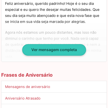
Feliz aniversário, querido padrinho! Hoje é o seu dia
especial e eu quero lhe desejar muitas felicidades. Que
seu dia seja muito abençoado e que esta nova fase que
se inicia em sua vida seja marcada por alegrias.
Agora nós estamos um pouco distantes, mas isso não
diminui o carinho que tenho por você. Nada será capaz
de quebrar a conexão que temos, nem o tempo e nem a
Ver mensagem completa
distância. Você sempre será alguém essencial em minha
vida.
Espero que em breve possamos estar juntos e celebrar
diversas outras ocasiões importantes assim. Aproveite
Frases de Aniversário
muito o seu dia e se cerque de pessoas especiais, você
merece! Meus parabéns!
Mensagens de aniversário
Aniversário Atrasado