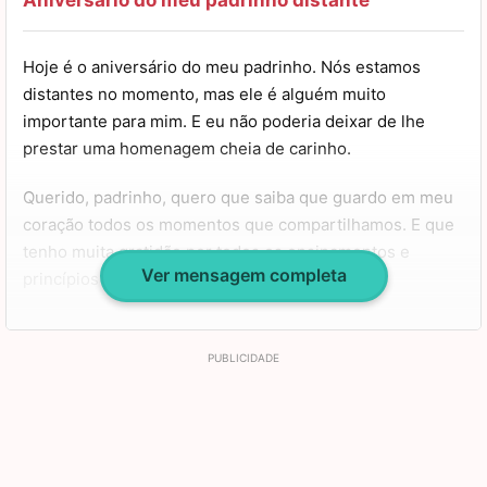
frente. Espero que nunca lhe falte nada e que você seja
uma pessoa muito realizada. Meus parabéns!
Hoje é o aniversário do meu padrinho. Nós estamos
distantes no momento, mas ele é alguém muito
importante para mim. E eu não poderia deixar de lhe
prestar uma homenagem cheia de carinho.
Querido, padrinho, quero que saiba que guardo em meu
coração todos os momentos que compartilhamos. E que
tenho muita gratidão por todos os ensinamentos e
Ver mensagem completa
princípios que você me passou.
Sei que no futuro teremos a chance de celebrar esta data
juntos e diversos outros momentos. Tenha um dia muito
especial, estarei enviando energias positivas para você.
Meus parabéns! Um abraço!