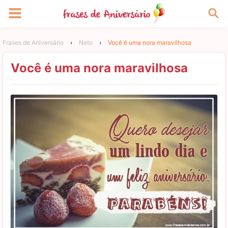
Frases de Aniversário
›
Neto
›
Você é uma nora maravilhosa
Você é uma nora maravilhosa