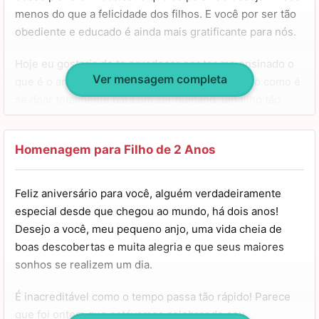
e em qualquer momento. Nunca se esqueça que você é a
menos do que a felicidade dos filhos. E você por ser tão
maior riqueza da minha vida. Felicidades, meu anjo!
obediente e educado é ainda mais gratificante para nós.
Hoje eu gostaria de te agradecer por ter me ensinado o
Ver mensagem completa
que é o amor incondicional. Por ter me mostrado como é
se doar totalmente para um ser humano, um filho tão
magnífico como você.
Parabéns, meu amor, que você usufrua de todas as
Homenagem para Filho de 2 Anos
coisas boas da vida, que você tenha muito sucesso no
seu caminho profissional e que você sempre possa fazer
Feliz aniversário para você, alguém verdadeiramente
as escolhas mais certas e justas em qualquer situação.
especial desde que chegou ao mundo, há dois anos!
Desejo a você, meu pequeno anjo, uma vida cheia de
Feliz aniversário! Eu te amo demais, meu filho, e nunca
boas descobertas e muita alegria e que seus maiores
se esqueça que estou aqui para o que você precisar,
sonhos se realizem um dia.
sempre!
É inacreditável como o tempo passa tão rápido! Parece
que foi ontem que estávamos celebrando seu