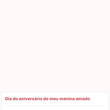
muito e sempre vamos querer que esteja feliz, acima de
qualquer coisa.
Feliz aniversário, filho!
Dia do aniversário do meu menino amado