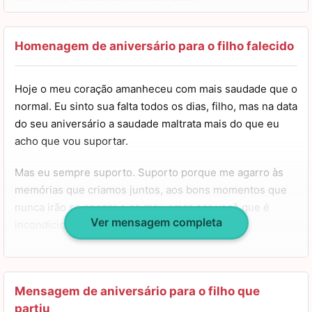
Por isso, meu filho, neste dia de tanta saudade, eu só
espero que o céu esteja em festa e que os anjos estejam
Homenagem de aniversário para o filho falecido
celebrando a alma maravilhosa que você tem. Feliz
aniversário, meu garoto, amo você.
Hoje o meu coração amanheceu com mais saudade que o
normal. Eu sinto sua falta todos os dias, filho, mas na data
do seu aniversário a saudade maltrata mais do que eu
acho que vou suportar.
Mas eu sempre suporto. Suporto porque me agarro às
memórias que criamos juntos, aos bons momentos que
nunca irão se apagar e ao meu amor por você que é
Ver mensagem completa
incondicional.
Neste aniversário, eu gostaria de poder te dar um
abraço, um presente especial e tudo o que você merece
receber deste mundo. Espero que daí onde você está
Mensagem de aniversário para o filho que
consiga sentir tudo isso através da nossa ligação que
partiu