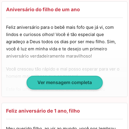
conheci e cada movimento seu é um divertimento e
benção para mim.
Aniversário do filho de um ano
Saiba que você sempre será o número 1 em meu coração
Feliz aniversário para o bebê mais fofo que já vi, com
e que não importa o que aconteça eu sempre estarei ao
lindos e curiosos olhos! Você é tão especial que
seu lado para o que precisar.
agradeço a Deus todos os dias por ser meu filho. Sim,
você é luz em minha vida e te desejo um primeiro
Te desejo muito amor, felicidades e prosperidade. Que
aniversário verdadeiramente maravilhoso!
tudo isso venha em abundância durante toda a sua vida.
Você cresceu tão rápido e mal posso esperar para ver o
Feliz aniversário, meu filho!
homem maravilhoso que se tornará.
Ver mensagem completa
Este foi um ano maravilhoso, onde você superou
diversos desafios e se desenvolveu bastante. Que sua
vida, meu querido filho, seja sempre repleta de saúde,
alegria e companhias agradáveis, além de muitas
Feliz aniversário de 1 ano, filho
aventuras, risadas e amor!
Meu querido filho, ao vir ao mundo, você nos lembrou