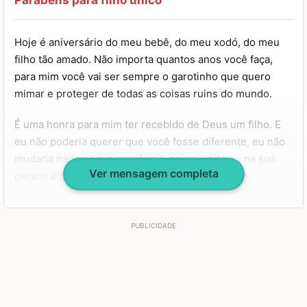
meu filho. Um grande beijo e um forte abraço.
Hoje é aniversário do meu bebê, do meu xodó, do meu
filho tão amado. Não importa quantos anos você faça,
para mim você vai ser sempre o garotinho que quero
mimar e proteger de todas as coisas ruins do mundo.
É uma honra para mim ter recebido de Deus um filho. E
eu não poderia querer que você fosse diferente, eu não
mudaria nada na sua aparência, no seu jeito ou na sua
Ver mensagem completa
personalidade. Você é único e foi feito para mim.
Espero que você tenha um dia muito especial hoje e que
sua vida seja muito longa, sempre com amor e graças
concedidas por Deus. Feliz aniversário, meu filho
querido, meus parabéns!