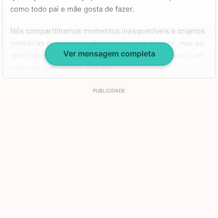
como todo pai e mãe gosta de fazer.
Nós compartilhamos momentos inesquecíveis e criamos
memórias que vou guardar comigo para sempre, mas eu
Ver mensagem completa
daria tudo para poder falar com você uma última vez, ver
seu sorriso e segurar sua mão.
Estou com tanta saudade que chega a doer, mas sei que
ainda vamos nos encontrar. Nossa ligação é de outras
vidas, e nada pode me tirar o amor que sinto por você.
Feliz aniversário, meu filho lindo.