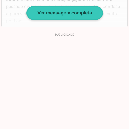
passado diversos ensinamentos, mas sua alma bondosa
Ver mensagem completa
e pura veio essencialmente de você, e eu o amo muito
por isso.
Que seu aniversário seja sempre sinônimo de festa e
alegria para as pessoas ao seu redor, e que você possa
celebrar esta data muitas e muitas outras vezes. Te amo
muito, meu filho, feliz aniversário.