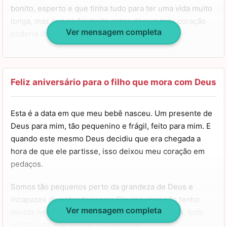
bonito, esperto e que tinha tudo para ter uma vida muito
longa, mas que se foi muito antes do que meu coração
Ver mensagem completa
poderia desejar.
Saiba que hoje eu estarei pensando ainda mais em você,
e enviando todo o meu amor e sentimentos bons, espero
que você possa sentir. Feliz aniversário com muitas
Feliz aniversário para o filho que mora com Deus
saudades, meu filho querido.
Esta é a data em que meu bebê nasceu. Um presente de
Deus para mim, tão pequenino e frágil, feito para mim. E
quando este mesmo Deus decidiu que era chegada a
hora de que ele partisse, isso deixou meu coração em
pedaços.
Somos tão pequenos perto da grandeza de Deus e
incapazes de entender como Ele age, mas não tenho
Ver mensagem completa
dúvida nenhuma de que, apesar da dor da perda, tudo
ocorreu de acordo com o plano dEle.