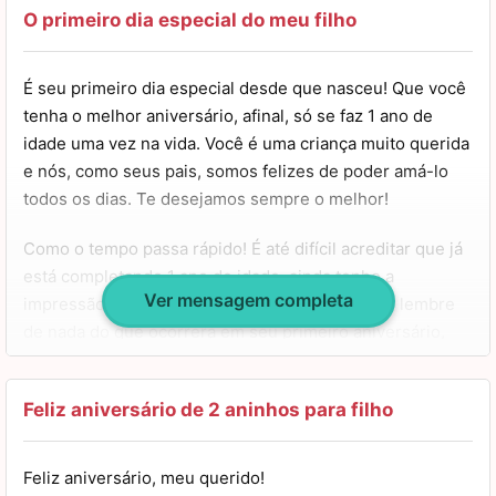
em minha vida e por ter me escolhido para te mostrar o
O primeiro dia especial do meu filho
mundo.
É seu primeiro dia especial desde que nasceu! Que você
Neste primeiro grande dia, receba muito amor, alegria e
tenha o melhor aniversário, afinal, só se faz 1 ano de
incontáveis boas surpresas.
idade uma vez na vida. Você é uma criança muito querida
e nós, como seus pais, somos felizes de poder amá-lo
Vamos aproveitar ao máximo o dia de hoje e os próximos
todos os dias. Te desejamos sempre o melhor!
que virão, pois quero saborear cada momento especial
como esse ao seu lado.
Como o tempo passa rápido! É até difícil acreditar que já
está completando 1 ano de idade, ainda tenho a
Feliz primeiro aniversário, meu filho!
Ver mensagem completa
impressão de que nasceu ontem. Talvez não se lembre
de nada do que ocorrerá em seu primeiro aniversário,
mas nós lembraremos, pois é o primeiro dia que
celebraremos a vida de nosso pequeno tesouro!
Feliz aniversário de 2 aninhos para filho
Neste dia especial, estamos todos muito felizes em
poder comemorar sua primeira grande data e esperamos
Feliz aniversário, meu querido!
que tenhas a melhor vida que qualquer pessoa poderia