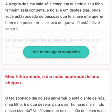
A alegria de uma mãe só é completa quando o seu filho
também está contente, e hoje, é um destes dias, onde
você está rodeado de pessoas que te amam e te querem
bem e eu posso ter a certeza de que você está feliz e
seguro.
Talvez eu não encontre as palavras para descrever o
amor que sinto por você, meu filho. Então, o que eu
Ver mensagem completa
posso te desejar é que você tenha um dia incrível, que
você aproveite muito esta vida e que você seja muito
realizado.
Faça inúmeras viagens, conheça novos lugares,
Meu filho amado, o dia mais esperado do ano
converse com muitas pessoas, aprenda novas culturas e
chegou
ame demais.
O tão sonhado dia do seu aniversário está diante de nós,
Um feliz aniversário, tudo de melhor na sua vida, muita
meu filho. E o que desejar para o ser humano mais lindo
saúde e se cuide sempre. Eu estarei aqui a qualquer hora
desse planeta? Você sabe que os pais não desejam nada