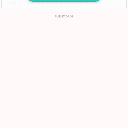
gente já viveu juntos durante esse tempo.
Espero que aproveite este dia com tudo de bom que virá
com ele. Estou muito feliz de poder compartilhar esta
data ao seu lado e desejo que encontre todo o conforto
do mundo e desfrute de muitos momentos felizes ao
longo da vida.
Que o seu dia seja excelente em todos os sentidos e
tenha certeza que eu estarei sempre pronto para lhe
proteger em qualquer situação.
Te amo demais, meu filho. Feliz Aniversário!