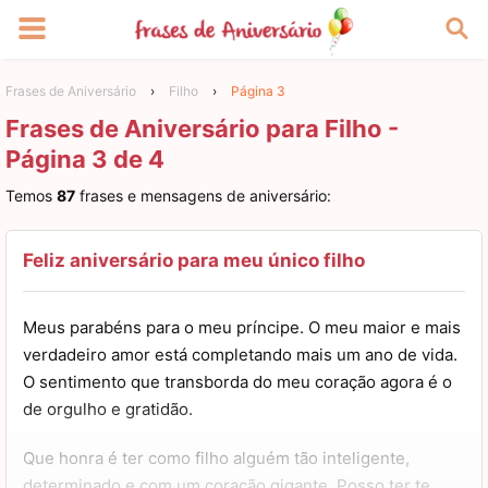
Frases de Aniversário
›
Filho
›
Página 3
Frases de Aniversário para Filho -
Página 3 de 4
Temos
87
frases e mensagens de aniversário:
Feliz aniversário para meu único filho
Meus parabéns para o meu príncipe. O meu maior e mais
verdadeiro amor está completando mais um ano de vida.
O sentimento que transborda do meu coração agora é o
de orgulho e gratidão.
Que honra é ter como filho alguém tão inteligente,
determinado e com um coração gigante. Posso ter te