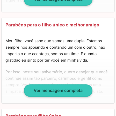
alguém outra vez, todo o meu coração já era seu.
Esta é a minha mensagem de aniversário para você, filho.
Tenha um aniversário muito feliz e uma vida repleta de
coisas boas, você merece. Meus parabéns, meu amor.
Parabéns para o filho único e melhor amigo
Meu filho, você sabe que somos uma dupla. Estamos
sempre nos apoiando e contando um com o outro, não
importa o que aconteça, somos um time. E quanta
gratidão eu sinto por ter você em minha vida.
Por isso, neste seu aniversário, quero desejar que você
continue assim tão parceiro, carinhoso e gentil como
sempre. Você é um cara de coração bom e com uma
Ver mensagem completa
simpatia que conquista qualquer um que o conquista.
Cresça, aprenda, evolua e se reinvente, mas nunca perca
sua essência e esse brilho nos olhos que é só seu.
Tenha um feliz aniversário, meu amigo, meu parceiro,
Parabéns para filho único