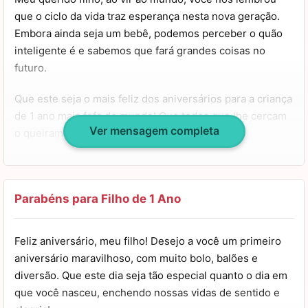
Você ainda é novo e tem toda a vida pela frente. Que sua
que o ciclo da vida traz esperança nesta nova geração.
jornada seja composta por momentos extraordinários!
Embora ainda seja um bebê, podemos perceber o quão
Estou ansiosa para poder te ouvir falar sobre seus
inteligente é e sabemos que fará grandes coisas no
desejos, sonhos e pensamentos.
futuro.
Viva muito e viva bem! Te amo demais, filho! Parabéns!
Que este seja o mais feliz dos aniversários para a criança
de 1 ano mais fofa do mundo! Que todos que lhe cercam
Ver mensagem completa
o queiram sempre bem.
Sua chegada em nossas vidas foi um milagre e é um
prazer imenso vê-lo hoje sorrir. Mesmo tão pequeno,
você irradia amor de uma maneira gigante e todos os
Parabéns para Filho de 1 Ano
dias nos ensina o verdadeiro significado de amar.
Feliz aniversário, meu filho! Desejo a você um primeiro
Feliz aniversário de 1 ano, anjo lindo!
aniversário maravilhoso, com muito bolo, balões e
diversão. Que este dia seja tão especial quanto o dia em
que você nasceu, enchendo nossas vidas de sentido e