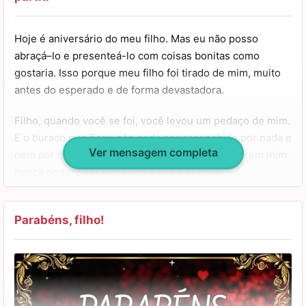
nunca irá morrer.
Hoje é aniversário do meu filho. Mas eu não posso
abraçá–lo e presenteá-lo com coisas bonitas como
gostaria. Isso porque meu filho foi tirado de mim, muito
antes do esperado e de forma devastadora.
Filho, quando você se foi, você levou um pedaço de mim.
E o buraco que ficou não pode ser preenchido por nada e
Ver mensagem completa
nem por ninguém. E o amor por você que existe em mim
nunca poderá ser entregue a outra pessoa.
Espero que você possa sentir isso. Não a saudade ou a
dor, mas somente os sentimentos bons que tenho por
Parabéns, filho!
você. Feliz aniversário, meu filho, com todo o meu amor.