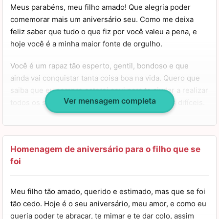
Meus parabéns, meu filho amado! Que alegria poder
comemorar mais um aniversário seu. Como me deixa
feliz saber que tudo o que fiz por você valeu a pena, e
hoje você é a minha maior fonte de orgulho.
Você é um rapaz tão esperto, gentil, bondoso e que
ainda vai conquistar tanta coisa boa na vida. Quero que
saiba que eu sempre estarei aqui para te ajudar a realizar
Ver mensagem completa
todos os seus sonhos e a superar os momentos difíceis.
Espero que sua vida seja sempre muito feliz e cheia de
amor, você merece apenas as coisas boas do mundo.
Feliz aniversário, meu garoto, te amo muito mais do que
Homenagem de aniversário para o filho que se
posso medir.
foi
Meu filho tão amado, querido e estimado, mas que se foi
tão cedo. Hoje é o seu aniversário, meu amor, e como eu
queria poder te abraçar, te mimar e te dar colo, assim